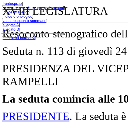
[
frontespizio
]
XVIII LEGISLATURA
[
elenco e sigle dei gruppi parlamentari
]
[
indice alfabetico
]
[
indice cronologico
]
[
vai al resoconto sommario
]
[
allegato A
]
[
allegato B
]
Resoconto stenografico del
[
riferimenti normativi
]
Seduta n. 113 di giovedì 2
PRESIDENZA DEL VICE
RAMPELLI
La seduta comincia alle 10
PRESIDENTE
. La seduta è