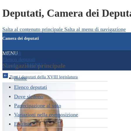
Deputati, Camera dei Deputa
Salta al contenuto principale
Salta al menu di navigazione
Camera dei deputati
MENU
Espandi
Elenco deputati
Navigazione principale
Chiudi
MENU
Tutti i deputati della XVIII legislatura
Home
Elenco deputati
Dove siedono
Partecipazione al voto
Variazioni nella composizione
Elezioni