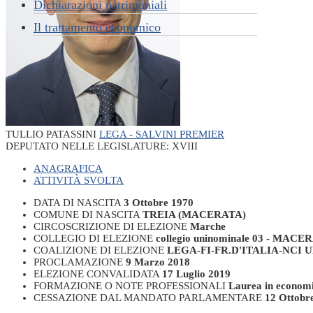
Dichiarazioni patrimoniali
Il trattamento economico
TULLIO PATASSINI
LEGA - SALVINI PREMIER
DEPUTATO NELLE LEGISLATURE:
XVIII
ANAGRAFICA
ATTIVITÀ SVOLTA
DATA DI NASCITA
3 Ottobre 1970
COMUNE DI NASCITA
TREIA (MACERATA)
CIRCOSCRIZIONE DI ELEZIONE
Marche
COLLEGIO DI ELEZIONE
collegio uninominale 03 - MACE
COALIZIONE DI ELEZIONE
LEGA-FI-FR.D'ITALIA-NCI 
PROCLAMAZIONE
9 Marzo 2018
ELEZIONE CONVALIDATA
17 Luglio 2019
FORMAZIONE O NOTE PROFESSIONALI
Laurea in economi
CESSAZIONE DAL MANDATO PARLAMENTARE
12 Ottobr