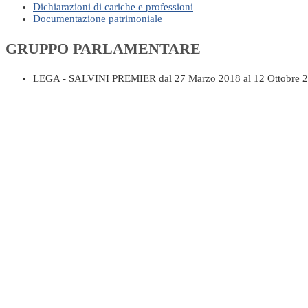
Dichiarazioni di cariche e professioni
Documentazione patrimoniale
GRUPPO PARLAMENTARE
LEGA - SALVINI PREMIER
dal 27 Marzo 2018 al 12 Ottobre 
COMPONENTE DEGLI ORGANI PARLAM
V COMMISSIONE (BILANCIO, TESORO E PROGRAMMAZI
Marzo 2021 al 12 Ottobre 2022
VIII COMMISSIONE (AMBIENTE, TERRITORIO E LAVORI 
X COMMISSIONE (ATTIVITÀ PRODUTTIVE, COMMERCIO 
XIII COMMISSIONE (AGRICOLTURA)
dal 27 Novembre 2019
COMMISSIONE PARLAMENTARE DI INCHIESTA SUL SIST
COMMISSIONE PARLAMENTARE DI INCHIESTA SULLE ATTI
Ottobre 2022
DICHIARAZIONI DI CARICHE E PROFES
Il par. III, primo comma, del Codice di condotta dei deputati prevede ch
candidatura e quelle che ricopre in enti pubblici o privati, anche di c
o un ufficio successivamente alla proclamazione, deve renderne dichiaraz