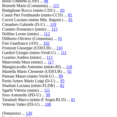
Bossi Umberto (LNP) ...
98
Brunetti Mario (Comunista) ...
115
Buttiglione Rocco (misto-CDU) ...
83
Casini Pier Ferdinando (misto-CCD) ...
85
Caveri Luciano (misto Min. linguist.) ...
81
Cimadoro Gabriele (D-U) ...
119
Comino Domenico (misto) ...
115
Delfino Leone (misto) ...
112
Diliberto Oliviero (Comunista) ...
91
Fini Gianfranco (AN) ...
102
Fronzuti Giuseppe (UDEUR) ...
116
Gardiol Giorgio (misto-Verdi-U) ...
111
Guarino Andrea (misto) ...
113
Malavenda Mara (misto) ...
117
Mangiacavallo Antonino (misto-RI) ...
118
Mastella Mario Clemente (UDEUR) ...
92
Paissan Mauro (misto-Verdi-U) ...
89
Parisi Arturo Mario Luigi (D-U) ...
95
Sbarbati Luciana (misto-FLDR) ...
82
Sgarbi Vittorio (misto) ...
111
Soro Antonello (PD-U) ...
99
Taradash Marco (misto-P. Segni-RLD) ...
81
Veltroni Valter (DS-U) ...
108
(Votazione)
...
120