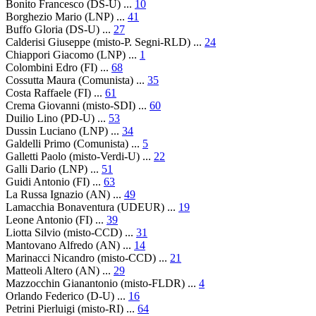
Bonito Francesco (DS-U) ...
10
Borghezio Mario (LNP) ...
41
Buffo Gloria (DS-U) ...
27
Calderisi Giuseppe (misto-P. Segni-RLD) ...
24
Chiappori Giacomo (LNP) ...
1
Colombini Edro (FI) ...
68
Cossutta Maura (Comunista) ...
35
Costa Raffaele (FI) ...
61
Crema Giovanni (misto-SDI) ...
60
Duilio Lino (PD-U) ...
53
Dussin Luciano (LNP) ...
34
Galdelli Primo (Comunista) ...
5
Galletti Paolo (misto-Verdi-U) ...
22
Galli Dario (LNP) ...
51
Guidi Antonio (FI) ...
63
La Russa Ignazio (AN) ...
49
Lamacchia Bonaventura (UDEUR) ...
19
Leone Antonio (FI) ...
39
Liotta Silvio (misto-CCD) ...
31
Mantovano Alfredo (AN) ...
14
Marinacci Nicandro (misto-CCD) ...
21
Matteoli Altero (AN) ...
29
Mazzocchin Gianantonio (misto-FLDR) ...
4
Orlando Federico (D-U) ...
16
Petrini Pierluigi (misto-RI) ...
64