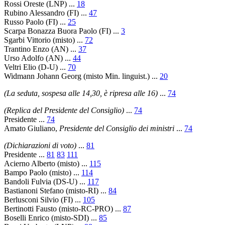
Rossi Oreste (LNP) ...
18
Rubino Alessandro (FI) ...
47
Russo Paolo (FI) ...
25
Scarpa Bonazza Buora Paolo (FI) ...
3
Sgarbi Vittorio (misto) ...
72
Trantino Enzo (AN) ...
37
Urso Adolfo (AN) ...
44
Veltri Elio (D-U) ...
70
Widmann Johann Georg (misto Min. linguist.) ...
20
(La seduta, sospesa alle 14,30, è ripresa alle 16)
...
74
(Replica del Presidente del Consiglio)
...
74
Presidente ...
74
Amato Giuliano,
Presidente del Consiglio dei ministri
...
74
(Dichiarazioni di voto)
...
81
Presidente ...
81
83
111
Acierno Alberto (misto) ...
115
Bampo Paolo (misto) ...
114
Bandoli Fulvia (DS-U) ...
117
Bastianoni Stefano (misto-RI) ...
84
Berlusconi Silvio (FI) ...
105
Bertinotti Fausto (misto-RC-PRO) ...
87
Boselli Enrico (misto-SDI) ...
85