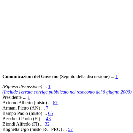
Comunicazioni del Governo
(Seguito della discussione) ...
1
(Ripresa discussione)
...
1
(Include l'errata corrige pubblicato nel resoconto del 6 giugno 2000)
Presidente ...
1
Acierno Alberto (misto) ...
67
Armani Pietro (AN) ...
7
Bampo Paolo (misto) ...
65
Becchetti Paolo (FI) ...
43
Biondi Alfredo (FI) ...
32
Boghetta Ugo (misto-RC-PRO) ...
57