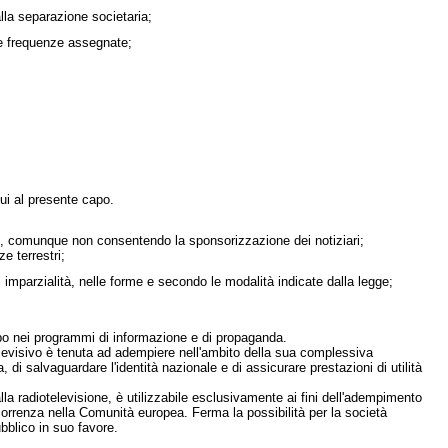
lla separazione societaria;
esse frequenze assegnate;
cui al presente capo.
ioni, comunque non consentendo la sponsorizzazione dei notiziari;
e terrestri;
 di imparzialità, nelle forme e secondo le modalità indicate dalla legge;
capo nei programmi di informazione e di propaganda.
elevisivo è tenuta ad adempiere nell'ambito della sua complessiva
, di salvaguardare l'identità nazionale e di assicurare prestazioni di utilità
a radiotelevisione, è utilizzabile esclusivamente ai fini dell'adempimento
ncorrenza nella Comunità europea. Ferma la possibilità per la società
bblico in suo favore.