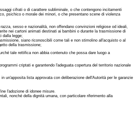
saggi cifrati o di carattere subliminale, o che contengono incitamenti
isico, psichico o morale dei minori, o che presentano scene di violenza
i razza, sesso e nazionalità, non offendano convinzioni religiose od ideali,
rite nei cartoni animati destinati ai bambini o durante la trasmissione di
i dalla legge;
rasmissione, siano riconoscibili come tali e non stimolino all'acquisto o al
getto della trasmissione;
, purché tale rettifica non abbia contenuto che possa dare luogo a
programmi criptati e garantendo l'adeguata copertura del territorio nazionale
i in un'apposita lista approvata con deliberazione dell'Autorità per le garanzie
fine l'adozione di idonee misure.
ntali, nonché della dignità umana, con particolare riferimento alla