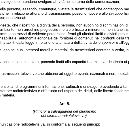
he svolgono o intendono svolgere attività nel sistema delle comunicazioni;
i della persona, essendo, comunque, vietate le trasmissioni che contengono mes
 anche in relazione all'orario di trasmissione, possono nuocere allo sviluppo f
esso condizionato;
d oneste, che rispettino la dignità della persona, non evochino discriminazioni d
ambiente, non arrechino pregiudizio morale o fisico a minorenni, non siano inse
ammi con mezzi di evidente percezione, fermi gli ulteriori limiti e divieti previst
abilità e l'autonomia editoriale del fornitore di contenuti nei confronti della t
ieti stabiliti dalla legge in relazione alla natura dell'attività dello
sponsor
o all'og
ga leso nei suoi interessi morali o materiali da trasmissioni contrarie a verità
onali e locali in chiaro, ponendo limiti alla capacità trasmissiva destinata ai 
e trasmissioni televisive che abbiano ad oggetto eventi, nazionali e non, indicat
ensoriali di programmi di informazione, culturali e di svago, prevedendo a tal 
tore radiotelevisivo è effettuato nel rispetto dei diritti, delle libertà fondame
n materia.
Art. 5.
(Princìpi a salvaguardia del pluralismo
del sistema radiotelevisivo).
nicazione radiotelevisiva, si conforma ai seguenti princìpi: