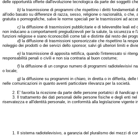
delle opportunità offerte dall'evoluzione tecnologica da parte dei soggetti c
b)
la trasmissione di programmi che rispettino i diritti fondamental
all'odio basato su differenze di razza, sesso, religione o nazionalità, o che,
gratuita o pornografiche, salve le norme speciali per le trasmissioni ad acc
c)
la diffusione di trasmissioni pubblicitarie e di televendite leali e
non inducano a comportamenti pregiudizievoli per la salute, la sicurezza e l'
funzioni religiose e siano riconoscibili come tali e distinte dal resto dei progr
d)
la diffusione di trasmissioni sponsorizzate che rispettino la respons
noleggio dei prodotti o dei servizi dello
sponsor,
salvi gli ulteriori limiti e div
e)
la trasmissione di apposita rettifica, quando l'interessato si riten
responsabilità penali o civili e non sia contraria al buon costume;
f)
la diffusione di un congruo numero di programmi radiotelevisivi nazi
o locale;
g)
la diffusione su programmi in chiaro, in diretta o in differita, dell
nelle comunicazioni in quanto aventi particolare rilevanza per la società.
2. E' favorita la ricezione da parte delle persone portatrici di
handicap
s
3. Il trattamento dei dati personali delle persone fisiche e degli enti nel set
riservatezza e all'identità personale, in conformità alla legislazione vigente i
1. Il sistema radiotelevisivo, a garanzia del pluralismo dei mezzi di comu