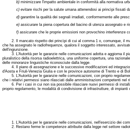
b)
minimizzare l'impatto ambientale in conformità alla normativa urba
c)
evitare rischi per la salute umana attenendosi ai princìpi fissati 
d)
garantire la qualità dei segnali irradiati, conformemente alle presc
e)
assicurare la piena copertura del bacino di utenza assegnato e risul
f)
assicurare che le proprie emissioni non provochino interferenze con 
2. Il mancato rispetto dei princìpi di cui al comma 1 o, comunque, il manc
che ha assegnato le radiofrequenze, qualora il soggetto interessato, avvisato 
dell'ingiunzione.
3. L'Autorità per le garanzie nelle comunicazioni adotta e aggiorna il piano 
pluralistico della risorsa radioelettrica, una uniforme copertura, una razional
delle minoranze linguistiche riconosciute dalla legge.
4. Il piano di assegnazione e le successive modificazioni ed integrazioni sono
d'Aosta e Friuli-Venezia Giulia e con le province autonome di Trento e di Bolz
5. L'Autorità per le garanzie nelle comunicazioni, con proprio regolamento, n
che i relativi permessi siano rilasciati dalle amministrazioni competenti nel ri
6. Per i casi in cui non sia possibile rilasciare nuovi permessi di installazi
proprio regolamento, le modalità di condivisione di infrastrutture, di impianti 
1. L'Autorità per le garanzie nelle comunicazioni, nell'esercizio dei compiti
2. Restano ferme le competenze attribuite dalla legge nel settore radiotele