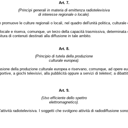
Art. 7.
(Princìpi generali in materia di emittenza radiotelevisiva
di interesse regionale o locale).
omuove le culture regionali o locali, nel quadro dell'unità politica, cultural
ocale e riserva, comunque, un terzo della capacità trasmissiva, determinata c
nitura di contenuti destinati alla diffusione in tale ambito.
Art. 8.
(Principio di tutela della produzione
culturale europea).
ffusione della produzione culturale europea e riservano, comunque, ad opere eu
ortive, a giochi televisivi, alla pubblicità oppure a servizi di
teletext,
a dibattit
Art. 9.
(Uso efficiente dello spettro
elettromagnetico).
tività radiotelevisiva. I soggetti che svolgono attività di radiodiffusione son