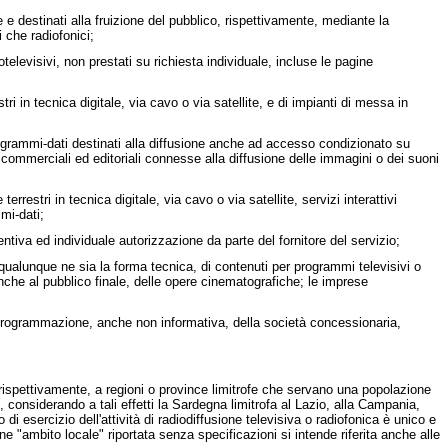
e destinati alla fruizione del pubblico, rispettivamente, mediante la
 che radiofonici;
otelevisivi, non prestati su richiesta individuale, incluse le pagine
tri in tecnica digitale, via cavo o via satellite, e di impianti di messa in
 programmi-dati destinati alla diffusione anche ad accesso condizionato su
à commerciali ed editoriali connesse alla diffusione delle immagini o dei suoni
errestri in tecnica digitale, via cavo o via satellite, servizi interattivi
mi-dati;
ntiva ed individuale autorizzazione da parte del fornitore del servizio;
qualunque ne sia la forma tecnica, di contenuti per programmi televisivi o
 anche al pubblico finale, delle opere cinematografiche; le imprese
a programmazione, anche non informativa, della società concessionaria,
ti, rispettivamente, a regioni o province limitrofe che servano una popolazione
 considerando a tali effetti la Sardegna limitrofa al Lazio, alla Campania,
di esercizio dell'attività di radiodiffusione televisiva o radiofonica è unico e
ne "ambito locale" riportata senza specificazioni si intende riferita anche alle