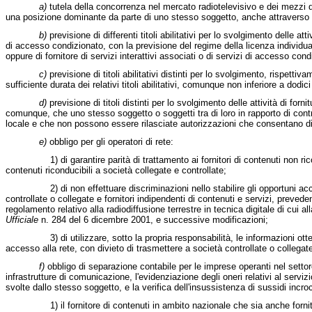
a)
tutela della concorrenza nel mercato radiotelevisivo e dei mezzi 
una posizione dominante da parte di uno stesso soggetto, anche attraverso sog
b)
previsione di differenti titoli abilitativi per lo svolgimento delle atti
di accesso condizionato, con la previsione del regime della licenza individuale p
oppure di fornitore di servizi interattivi associati o di servizi di accesso cond
c)
previsione di titoli abilitativi distinti per lo svolgimento, rispetti
sufficiente durata dei relativi titoli abilitativi, comunque non inferiore a dodic
d)
previsione di titoli distinti per lo svolgimento delle attività di fornit
comunque, che uno stesso soggetto o soggetti tra di loro in rapporto di cont
locale e che non possono essere rilasciate autorizzazioni che consentano di i
e)
obbligo per gli operatori di rete:
1) di garantire parità di trattamento ai fornitori di contenuti non riconduc
contenuti riconducibili a società collegate e controllate;
2) di non effettuare discriminazioni nello stabilire gli opportuni accordi t
controllate o collegate e fornitori indipendenti di contenuti e servizi, preved
regolamento relativo alla radiodiffusione terrestre in tecnica digitale di cu
Ufficiale
n. 284 del 6 dicembre 2001, e successive modificazioni;
3) di utilizzare, sotto la propria responsabilità, le informazioni ottenute 
accesso alla rete, con divieto di trasmettere a società controllate o collegate
f)
obbligo di separazione contabile per le imprese operanti nel settore 
infrastrutture di comunicazione, l'evidenziazione degli oneri relativi al servizi
svolte dallo stesso soggetto, e la verifica dell'insussistenza di sussidi incr
1) il fornitore di contenuti in ambito nazionale che sia anche fornitore 