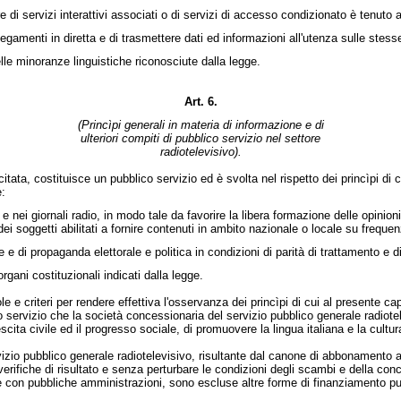
servizi interattivi associati o di servizi di accesso condizionato è tenuto a
e collegamenti in diretta e di trasmettere dati ed informazioni all'utenza sulle st
lle minoranze linguistiche riconosciute dalla legge.
Art. 6.
(Princìpi generali in materia di informazione e di
ulteriori compiti di pubblico servizio nel settore
radiotelevisivo).
ata, costituisce un pubblico servizio ed è svolta nel rispetto dei princìpi di 
:
i e nei giornali radio, in modo tale da favorire la libera formazione delle opin
dei soggetti abilitati a fornire contenuti in ambito nazionale o locale su frequenz
one e di propaganda elettorale e politica in condizioni di parità di trattamento e
rgani costituzionali indicati dalla legge.
 e criteri per rendere effettiva l'osservanza dei princìpi di cui al presente 
 servizio che la società concessionaria del servizio pubblico generale radiot
cita civile ed il progresso sociale, di promuovere la lingua italiana e la cultura
o pubblico generale radiotelevisivo, risultante dal canone di abbonamento all
 verifiche di risultato e senza perturbare le condizioni degli scambi e della co
ive con pubbliche amministrazioni, sono escluse altre forme di finanziamento pu