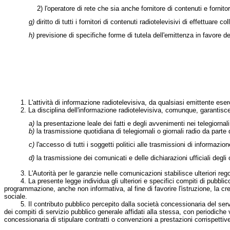
2) l'operatore di rete che sia anche fornitore di contenuti e fornitore di 
g)
diritto di tutti i fornitori di contenuti radiotelevisivi di effettuar
h)
previsione di specifiche forme di tutela dell'emittenza in favore de
1. L'attività di informazione radiotelevisiva, da qualsiasi emittente esercit
2. La disciplina dell'informazione radiotelevisiva, comunque, garantisce
a)
la presentazione leale dei fatti e degli avvenimenti nei telegiornal
b)
la trasmissione quotidiana di telegiornali o giornali radio da parte 
c)
l'accesso di tutti i soggetti politici alle trasmissioni di informazi
d)
la trasmissione dei comunicati e delle dichiarazioni ufficiali degli o
3. L'Autorità per le garanzie nelle comunicazioni stabilisce ulteriori regole
4. La presente legge individua gli ulteriori e specifici compiti di pubblico
programmazione, anche non informativa, al fine di favorire l'istruzione, la cres
sociale.
5. Il contributo pubblico percepito dalla società concessionaria del servizi
dei compiti di servizio pubblico generale affidati alla stessa, con periodiche
concessionaria di stipulare contratti o convenzioni a prestazioni corrispett