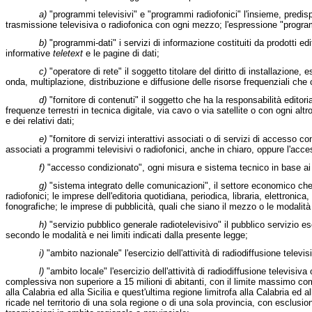
a)
"programmi televisivi" e "programmi radiofonici" l'insieme, predisp
trasmissione televisiva o radiofonica con ogni mezzo; l'espressione "programm
b)
"programmi-dati" i servizi di informazione costituiti da prodotti edit
informative
teletext
e le pagine di dati;
c)
"operatore di rete" il soggetto titolare del diritto di installazione,
onda, multiplazione, distribuzione e diffusione delle risorse frequenziali ch
d)
"fornitore di contenuti" il soggetto che ha la responsabilità editor
frequenze terrestri in tecnica digitale, via cavo o via satellite o con ogni a
e dei relativi dati;
e)
"fornitore di servizi interattivi associati o di servizi di accesso con
associati a programmi televisivi o radiofonici, anche in chiaro, oppure l'acce
f)
"accesso condizionato", ogni misura e sistema tecnico in base ai qua
g)
"sistema integrato delle comunicazioni", il settore economico che 
radiofonici; le imprese dell'editoria quotidiana, periodica, libraria, elettron
fonografiche; le imprese di pubblicità, quali che siano il mezzo o le modalità 
h)
"servizio pubblico generale radiotelevisivo" il pubblico servizio
secondo le modalità e nei limiti indicati dalla presente legge;
i)
"ambito nazionale" l'esercizio dell'attività di radiodiffusione televis
l)
"ambito locale" l'esercizio dell'attività di radiodiffusione televisiv
complessiva non superiore a 15 milioni di abitanti, con il limite massimo comp
alla Calabria ed alla Sicilia e quest'ultima regione limitrofa alla Calabria ed 
ricade nel territorio di una sola regione o di una sola provincia, con esclusio