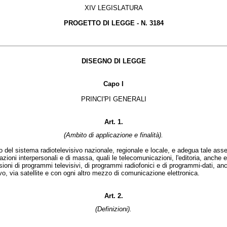
XIV LEGISLATURA
PROGETTO DI LEGGE -
N. 3184
DISEGNO DI LEGGE
Capo I
PRINCI'PI GENERALI
Art. 1.
(Ambito di applicazione e finalità).
l sistema radiotelevisivo nazionale, regionale e locale, e adegua tale assetto
azioni interpersonali e di massa, quali le telecomunicazioni, l'editoria, anche 
i di programmi televisivi, di programmi radiofonici e di programmi-dati, anche
vo, via satellite e con ogni altro mezzo di comunicazione elettronica.
Art. 2.
(Definizioni).