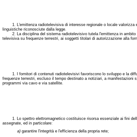
1. L'emittenza radiotelevisiva di interesse regionale o locale valorizza e pr
linguistiche riconosciute dalla legge.
2. La disciplina del sistema radiotelevisivo tutela l'emittenza in ambito l
televisiva su frequenze terrestri, ai soggetti titolari di autorizzazione alla for
1. I fornitori di contenuti radiotelevisivi favoriscono lo sviluppo e la di
frequenze terrestri, escluso il tempo destinato a notiziari, a manifestazioni sp
programmi via cavo e via satellite.
1. Lo spettro elettromagnetico costituisce risorsa essenziale ai fini dell'at
assegnate, ed in particolare:
a)
garantire l'integrità e l'efficienza della propria rete;