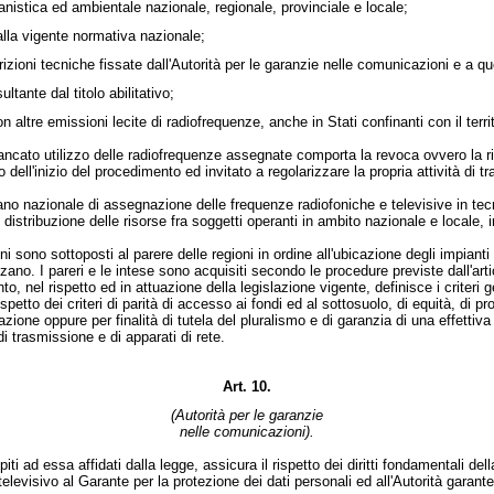
nistica ed ambientale nazionale, regionale, provinciale e locale;
dalla vigente normativa nazionale;
rizioni tecniche fissate dall'Autorità per le garanzie nelle comunicazioni e a q
tante dal titolo abilitativo;
altre emissioni lecite di radiofrequenze, anche in Stati confinanti con il terri
ato utilizzo delle radiofrequenze assegnate comporta la revoca ovvero la ri
dell'inizio del procedimento ed invitato a regolarizzare la propria attività di 
nazionale di assegnazione delle frequenze radiofoniche e televisive in tecnica 
e distribuzione delle risorse fra soggetti operanti in ambito nazionale e locale, 
 sottoposti al parere delle regioni in ordine all'ubicazione degli impianti e, a
ano. I pareri e le intese sono acquisiti secondo le procedure previste dall'arti
el rispetto ed in attuazione della legislazione vigente, definisce i criteri gen
spetto dei criteri di parità di accesso ai fondi ed al sottosuolo, di equità, di p
one oppure per finalità di tutela del pluralismo e di garanzia di una effettiva
di trasmissione e di apparati di rete.
Art. 10.
(Autorità per le garanzie
nelle comunicazioni).
 ad essa affidati dalla legge, assicura il rispetto dei diritti fondamentali del
visivo al Garante per la protezione dei dati personali ed all'Autorità garant