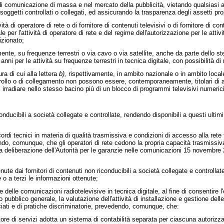
di comunicazione di massa e nel mercato della pubblicità, vietando qualsiasi 
getti controllati o collegati, ed assicurando la trasparenza degli assetti prop
vità di operatore di rete o di fornitore di contenuti televisivi o di fornitore di con
er l'attività di operatore di rete e del regime dell'autorizzazione per le attività
izionato;
vamente, su frequenze terrestri o via cavo o via satellite, anche da parte dello st
i anni per le attività su frequenze terrestri in tecnica digitale, con possibilità di
ura di cui alla lettera
b),
rispettivamente, in ambito nazionale o in ambito locale
rollo o di collegamento non possono essere, contemporaneamente, titolari di au
rradiare nello stesso bacino più di un blocco di programmi televisivi numerici
ibili a società collegate e controllate, rendendo disponibili a questi ultimi 
ecnici in materia di qualità trasmissiva e condizioni di accesso alla rete fra 
endo, comunque, che gli operatori di rete cedono la propria capacità trasmissiva a
i alla deliberazione dell'Autorità per le garanzie nelle comunicazioni 15 novem
dai fornitori di contenuti non riconducibili a società collegate e controllate
 o a terzi le informazioni ottenute;
delle comunicazioni radiotelevisive in tecnica digitale, al fine di consentire l'
o pubblico generale, la valutazione dell'attività di installazione e gestione delle
ociati e di pratiche discriminatorie, prevedendo, comunque, che:
di servizi adotta un sistema di contabilità separata per ciascuna autorizza