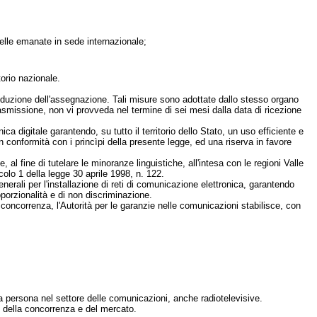
uelle emanate in sede internazionale;
torio nazionale.
duzione dell'assegnazione. Tali misure sono adottate dallo stesso organo
trasmissione, non vi provveda nel termine di sei mesi dalla data di ricezione
digitale garantendo, su tutto il territorio dello Stato, un uso efficiente e
in conformità con i princìpi della presente legge, ed una riserva in favore
l fine di tutelare le minoranze linguistiche, all'intesa con le regioni Valle
colo 1 della legge 30 aprile 1998, n. 122.
erali per l'installazione di reti di comunicazione elettronica, garantendo
roporzionalità e di non discriminazione.
 concorrenza, l'Autorità per le garanzie nelle comunicazioni stabilisce, con
la persona nel settore delle comunicazioni, anche radiotelevisive.
e della concorrenza e del mercato.