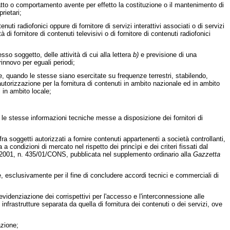
atto o comportamento avente per effetto la costituzione o il mantenimento di
rietari;
tenuti radiofonici oppure di fornitore di servizi interattivi associati o di servizi
 di fornitore di contenuti televisivi o di fornitore di contenuti radiofonici
esso soggetto, delle attività di cui alla lettera
b)
e previsione di una
 rinnovo per eguali periodi;
, quando le stesse siano esercitate su frequenze terrestri, stabilendo,
torizzazione per la fornitura di contenuti in ambito nazionale ed in ambito
 in ambito locale;
le stesse informazioni tecniche messe a disposizione dei fornitori di
soggetti autorizzati a fornire contenuti appartenenti a società controllanti,
 condizioni di mercato nel rispetto dei princìpi e dei criteri fissati dal
bre 2001, n. 435/01/CONS, pubblicata nel supplemento ordinario alla
Gazzetta
, esclusivamente per il fine di concludere accordi tecnici e commerciali di
evidenziazione dei corrispettivi per l'accesso e l'interconnessione alle
 infrastrutture separata da quella di fornitura dei contenuti o dei servizi, ove
zione;