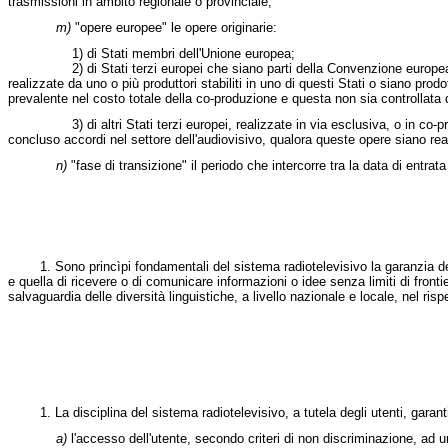
trasmissioni in ambito regionale o provinciale;
m)
"opere europee" le opere originarie:
1) di Stati membri dell'Unione europea;
2) di Stati terzi europei che siano parti della Convenzione europea sulla 
realizzate da uno o più produttori stabiliti in uno di questi Stati o siano prodott
prevalente nel costo totale della co-produzione e questa non sia controllata da u
3) di altri Stati terzi europei, realizzate in via esclusiva, o in co-produzi
concluso accordi nel settore dell'audiovisivo, qualora queste opere siano reali
n)
"fase di transizione" il periodo che intercorre tra la data di entra
1. Sono princìpi fondamentali del sistema radiotelevisivo la garanzia della l
e quella di ricevere o di comunicare informazioni o idee senza limiti di frontier
salvaguardia delle diversità linguistiche, a livello nazionale e locale, nel rispet
1. La disciplina del sistema radiotelevisivo, a tutela degli utenti, garant
a)
l'accesso dell'utente, secondo criteri di non discriminazione, ad un'