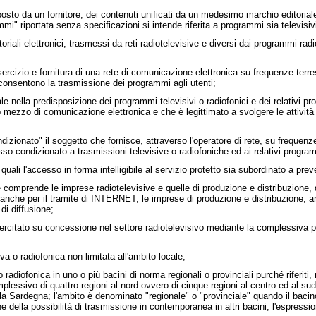
osto da un fornitore, dei contenuti unificati da un medesimo marchio editoriale 
i" riportata senza specificazioni si intende riferita a programmi sia televisivi
oriali elettronici, trasmessi da reti radiotelevisive e diversi dai programmi radi
 esercizio e fornitura di una rete di comunicazione elettronica su frequenze terres
e consentono la trasmissione dei programmi agli utenti;
iale nella predisposizione dei programmi televisivi o radiofonici e dei relativi
ltro mezzo di comunicazione elettronica e che è legittimato a svolgere le attivit
dizionato" il soggetto che fornisce, attraverso l'operatore di rete, su frequenze t
sso condizionato a trasmissioni televisive o radiofoniche ed ai relativi program
li l'accesso in forma intelligibile al servizio protetto sia subordinato a preve
comprende le imprese radiotelevisive e quelle di produzione e distribuzione, 
ica, anche per il tramite di INTERNET; le imprese di produzione e distribuzione,
di diffusione;
 esercitato su concessione nel settore radiotelevisivo mediante la complessiv
iva o radiofonica non limitata all'ambito locale;
a o radiofonica in uno o più bacini di norma regionali o provinciali purché riferi
lessivo di quattro regioni al nord ovvero di cinque regioni al centro ed al sud,
alla Sardegna; l'ambito è denominato "regionale" o "provinciale" quando il bacino 
ne della possibilità di trasmissione in contemporanea in altri bacini; l'espressio