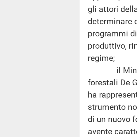
gli attori dell
determinare c
programmi d
produttivo, r
regime;
il Ministro 
forestali De 
ha rappresent
strumento n
di un nuovo f
avente caratt