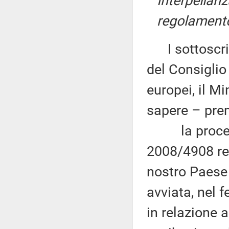
Interpellanz
regolamento
I sottoscritt
del Consiglio 
europei, il Mi
sapere – pre
la procedur
2008/4908 rel
nostro Paese 
avviata, nel 
in relazione a