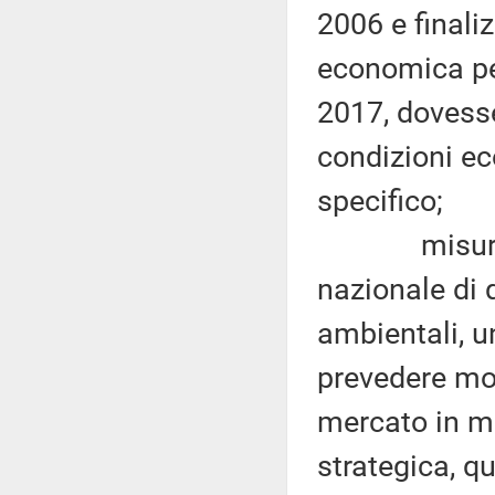
2006 e final
economica per
2017, dovesse
condizioni e
specifico;
misure vol
nazionale di q
ambientali, u
prevedere mod
mercato in ma
strategica, q