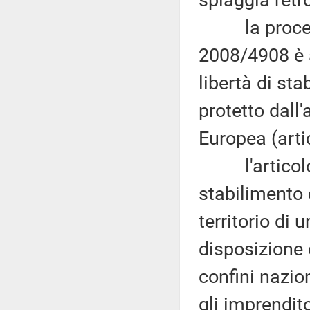
spiaggia retr
la procedur
2008/4908 è a
libertà di st
protetto dall
Europea (arti
l'articolo ci
stabilimento 
territorio di
disposizione 
confini nazion
gli imprendito