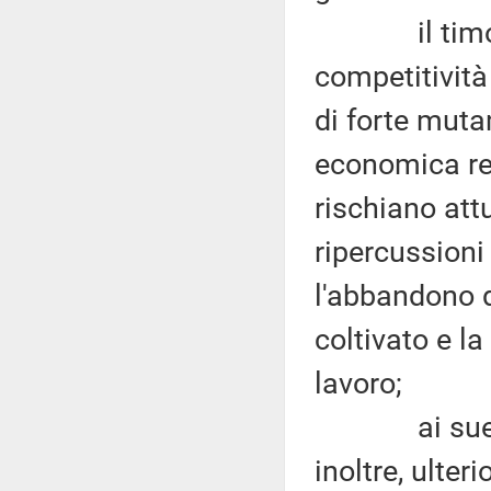
il timore
competitività
di forte mutam
economica re
rischiano att
ripercussioni 
l'abbandono d
coltivato e l
lavoro;
ai suesposti
inoltre, ulter