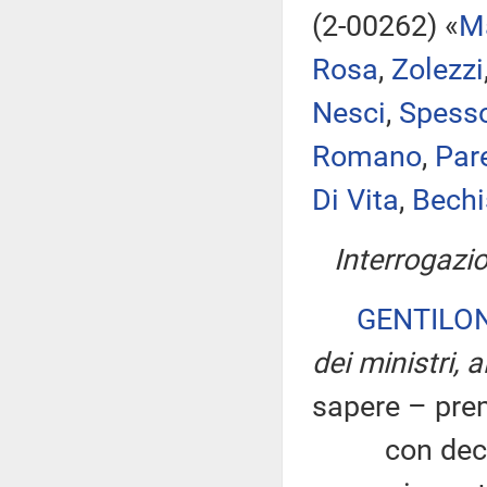
(2-00262) «
M
Rosa
,
Zolezzi
Nesci
,
Spesso
Romano
,
Par
Di Vita
,
Bechi
Interrogazio
GENTILON
dei ministri, 
sapere – pre
con decreto