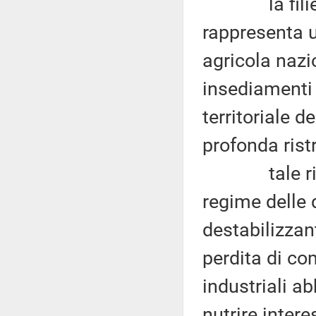
la filiera b
rappresenta 
agricola nazio
insediamenti 
territoriale 
profonda rist
tale riorga
regime delle 
destabilizzanti
perdita di co
industriali a
nutrire intere