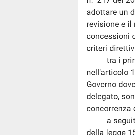
n. 217 del 20
adottare un d
revisione e il
concessioni 
criteri dirett
tra i princìp
nell'articolo 
Governo dovev
delegato, sono 
concorrenza e
a seguito de
della legge 