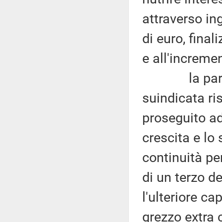
attraverso in
di euro, final
e all'increme
la parte agr
suindicata ri
proseguito ad
crescita e lo 
continuità pe
di un terzo d
l'ulteriore c
grezzo extra 