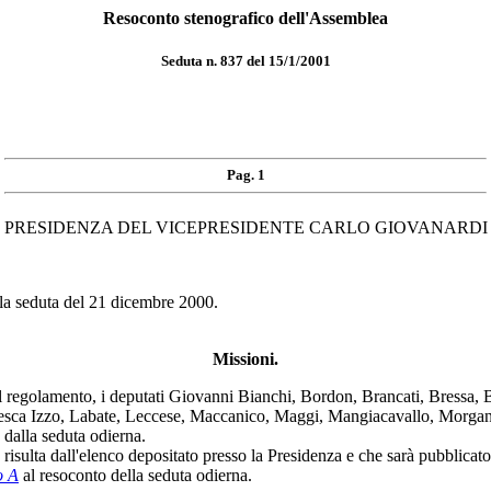
Resoconto stenografico dell'Assemblea
Seduta n. 837 del 15/1/2001
Pag. 1
PRESIDENZA DEL VICEPRESIDENTE CARLO GIOVANARDI
lla seduta del 21 dicembre 2000.
Missioni.
golamento, i deputati Giovanni Bianchi, Bordon, Brancati, Bressa, Brun
esca Izzo, Labate, Leccese, Maccanico, Maggi, Mangiacavallo, Morgand
 dalla seduta odierna.
isulta dall'elenco depositato presso la Presidenza e che sarà pubblicato 
o A
al resoconto della seduta odierna.