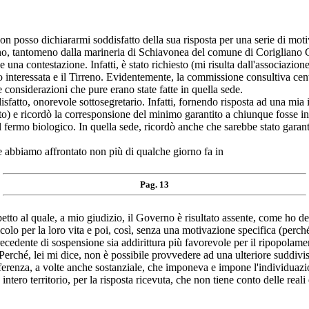
sso dichiararmi soddisfatto della sua risposta per una serie di motiv
o, tantomeno dalla marineria di Schiavonea del comune di Corigliano Cal
na contestazione. Infatti, è stato richiesto (mi risulta dall'associazion
o interessata e il Tirreno. Evidentemente, la commissione consultiva cent
 considerazioni che pure erano state fatte in quella sede.
sfatto, onorevole sottosegretario. Infatti, fornendo risposta ad una mia
ato) e ricordò la corresponsione del minimo garantito a chiunque fosse in
fermo biologico. In quella sede, ricordò anche che sarebbe stato garanti
che abbiamo affrontato non più di qualche giorno fa in
Pag. 13
petto al quale, a mio giudizio, il Governo è risultato assente, come ho de
icolo per la loro vita e poi, così, senza una motivazione specifica (perché
precedente di sospensione sia addirittura più favorevole per il ripopolame
rché, lei mi dice, non è possibile provvedere ad una ulteriore suddivision
fferenza, a volte anche sostanziale, che imponeva e impone l'individuazio
ntero territorio, per la risposta ricevuta, che non tiene conto delle real