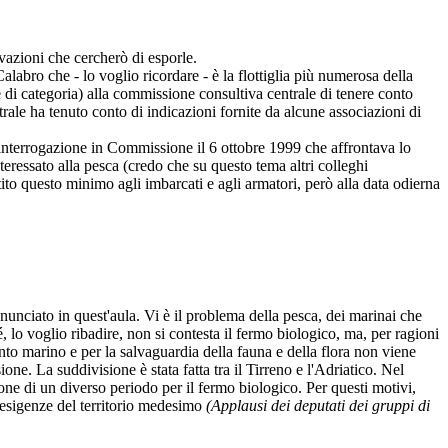
azioni che cercherò di esporle.
abro che - lo voglio ricordare - è la flottiglia più numerosa della
e di categoria) alla commissione consultiva centrale di tenere conto
rale ha tenuto conto di indicazioni fornite da alcune associazioni di
 interrogazione in Commissione il 6 ottobre 1999 che affrontava lo
teressato alla pesca (credo che su questo tema altri colleghi
to questo minimo agli imbarcati e agli armatori, però alla data odierna
nunciato in quest'aula. Vi è il problema della pesca, dei marinai che
, lo voglio ribadire, non si contesta il fermo biologico, ma, per ragioni
nto marino e per la salvaguardia della fauna e della flora non viene
e. La suddivisione è stata fatta tra il Tirreno e l'Adriatico. Nel
ne di un diverso periodo per il fermo biologico. Per questi motivi,
i esigenze del territorio medesimo
(Applausi dei deputati dei gruppi di