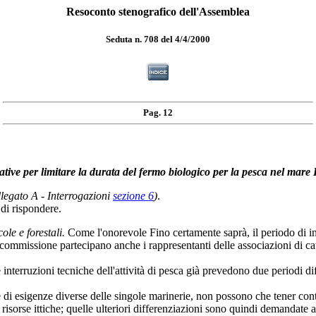
Resoconto stenografico dell'Assemblea
Seduta n. 708 del 4/4/2000
Pag. 12
iative per limitare la durata del fermo biologico per la pesca nel mare 
allegato A - Interrogazioni
sezione 6
)
.
à di rispondere.
ole e forestali.
Come l'onorevole Fino certamente saprà, il periodo di in
ommissione partecipano anche i rappresentanti delle associazioni di categ
interruzioni tecniche dell'attività di pesca già prevedono due periodi diff
ne di esigenze diverse delle singole marinerie, non possono che tener con
 risorse ittiche; quelle ulteriori differenziazioni sono quindi demandate 