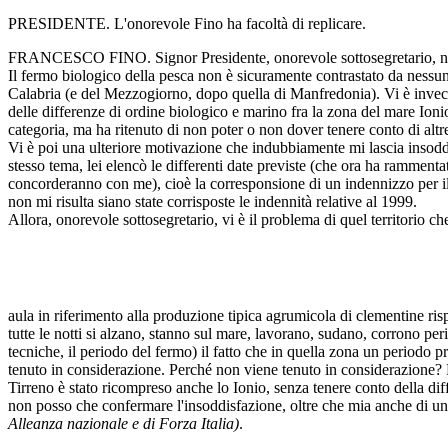
PRESIDENTE. L'onorevole Fino ha facoltà di replicare.
FRANCESCO FINO. Signor Presidente, onorevole sottosegretario, non po
Il fermo biologico della pesca non è sicuramente contrastato da nessun
Calabria (e del Mezzogiorno, dopo quella di Manfredonia). Vi è invece u
delle differenze di ordine biologico e marino fra la zona del mare Ioni
categoria, ma ha ritenuto di non poter o non dover tenere conto di altre
Vi è poi una ulteriore motivazione che indubbiamente mi lascia insoddi
stesso tema, lei elencò le differenti date previste (che ora ha ramment
concorderanno con me), cioè la corresponsione di un indennizzo per il 
non mi risulta siano state corrisposte le indennità relative al 1999.
Allora, onorevole sottosegretario, vi è il problema di quel territorio 
aula in riferimento alla produzione tipica agrumicola di clementine ris
tutte le notti si alzano, stanno sul mare, lavorano, sudano, corrono per
tecniche, il periodo del fermo) il fatto che in quella zona un periodo 
tenuto in considerazione. Perché non viene tenuto in considerazione? Pe
Tirreno è stato ricompreso anche lo Ionio, senza tenere conto della di
non posso che confermare l'insoddisfazione, oltre che mia anche di un i
Alleanza nazionale e di Forza Italia)
.