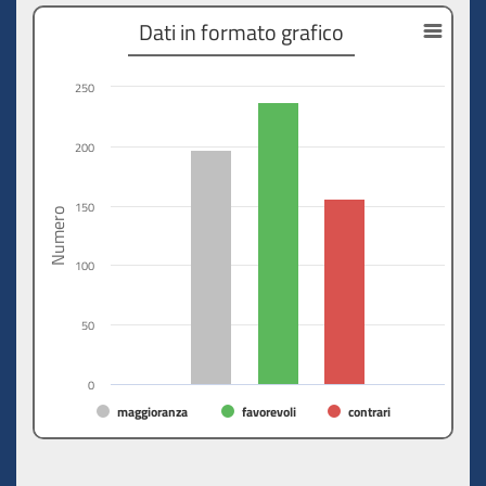
Dati in formato grafico
250
200
150
Numero
100
50
0
maggioranza
favorevoli
contrari