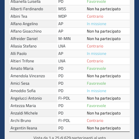
Albanella Luisella
PD
Favorevole
Alberti Ferdinando
M5S
Non ha partecipato
Albini Tea
MDP
Contrario
Alfano Angelino
AP
In missione
Alfano Gioacchino
AP
Non ha partecipato
Alfreider Daniel
M-MIN
Non ha partecipato
Allasia Stefano
LNA
Contrario
Alli Paolo
AP
In missione
Altieri Trifone
LNA
Contrario
Amato Maria
PD
Favorevole
Amendola Vincenzo
PD
Non ha partecipato
Amici Sesa
PD
Favorevole
Amoddio Sofia
PD
In missione
Angelucci Antonio
FI-PDL
Non ha partecipato
Antezza Maria
PD
Favorevole
Anzaldi Michele
PD
Non ha partecipato
Archi Bruno
FI-PDL
Contrario
Argentin Ileana
PD
Non ha partecipato
Vista da 1 a 25 di 629 partecipanti al voto