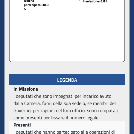
Non ha
Non ha
In missione
In missione
: 6.8 %
: 6.8 %
partecipato
partecipato
: 30.0
: 30.0
%
%
LEGENDA
In Missione
I deputati che sono impegnati per incarico avuto
dalla Camera, fuori della sua sede o, se membri del
Governo, per ragioni del loro ufficio, sono computati
come presenti per fissare il numero legale.
Presenti
I deputati che hanno partecipato alle operazioni di