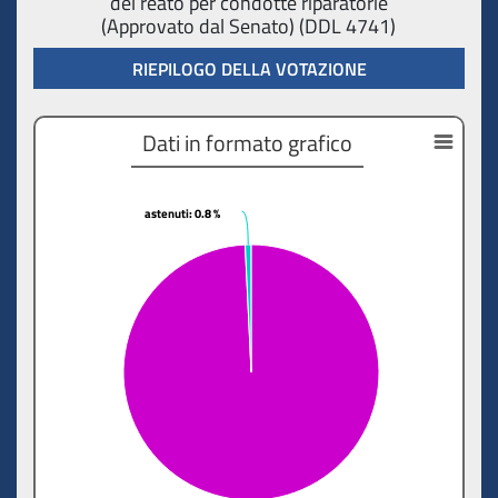
del reato per condotte riparatorie
(Approvato dal Senato) (DDL 4741)
RIEPILOGO DELLA VOTAZIONE
Dati in formato grafico
astenuti
astenuti
: 0.8 %
: 0.8 %