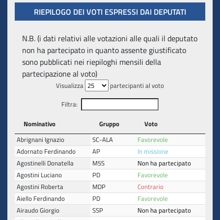
RIEPILOGO DEI VOTI ESPRESSI DAI DEPUTATI
N.B. (i dati relativi alle votazioni alle quali il deputato
non ha partecipato in quanto assente giustificato
sono pubblicati nei riepiloghi mensili della
partecipazione al voto)
Visualizza
partecipanti al voto
Filtra:
Nominativo
Gruppo
Voto
Abrignani Ignazio
SC-ALA
Favorevole
Adornato Ferdinando
AP
In missione
Agostinelli Donatella
M5S
Non ha partecipato
Agostini Luciano
PD
Favorevole
Agostini Roberta
MDP
Contrario
Aiello Ferdinando
PD
Favorevole
Airaudo Giorgio
SSP
Non ha partecipato