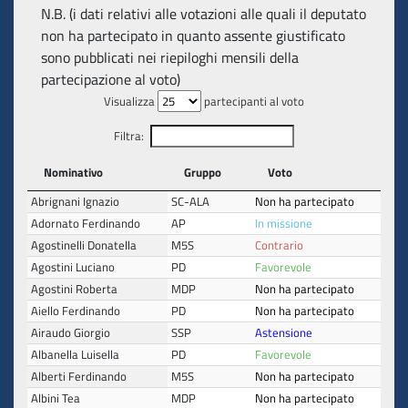
N.B. (i dati relativi alle votazioni alle quali il deputato
non ha partecipato in quanto assente giustificato
sono pubblicati nei riepiloghi mensili della
partecipazione al voto)
Visualizza
partecipanti al voto
Filtra:
Nominativo
Gruppo
Voto
Abrignani Ignazio
SC-ALA
Non ha partecipato
Adornato Ferdinando
AP
In missione
Agostinelli Donatella
M5S
Contrario
Agostini Luciano
PD
Favorevole
Agostini Roberta
MDP
Non ha partecipato
Aiello Ferdinando
PD
Non ha partecipato
Airaudo Giorgio
SSP
Astensione
Albanella Luisella
PD
Favorevole
Alberti Ferdinando
M5S
Non ha partecipato
Albini Tea
MDP
Non ha partecipato