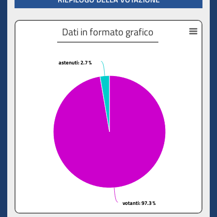
Dati in formato grafico
astenuti
astenuti
: 2.7 %
: 2.7 %
votanti
votanti
: 97.3 %
: 97.3 %