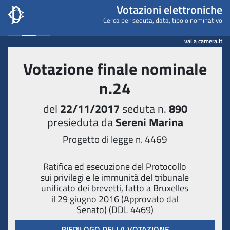
Camera dei deputati - Votaz
Votazioni elettroniche
Cerca per seduta, data, tipo o nominativo
vai a camera.it
Votazione finale nominale
n.24
del
22/11/2017
seduta n.
890
presieduta da
Sereni Marina
Progetto di legge n. 4469
Ratifica ed esecuzione del Protocollo
sui privilegi e le immunità del tribunale
unificato dei brevetti, fatto a Bruxelles
il 29 giugno 2016 (Approvato dal
Senato) (DDL 4469)
RIEPILOGO DELLA VOTAZIONE