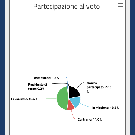
Partecipazione al voto
Astensione
Astensione
: 1.6 %
: 1.6 %
Non ha
Non ha
Presidente di
Presidente di
partecipato
partecipato
: 22.6
: 22.6
turno
turno
: 0.2 %
: 0.2 %
%
%
Favorevole
Favorevole
: 46.4 %
: 46.4 %
In missione
In missione
: 18.3 %
: 18.3 %
Contrario
Contrario
: 11.0 %
: 11.0 %