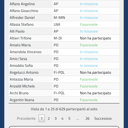
Alfano Angelino
AP
In missione
Alfano Gioacchino
AP
In missione
Alfreider Daniel
M-MIN
In missione
Allasia Stefano
LNA
Favorevole
Alli Paolo
AP
In missione
Altieri Trifone
M-DI
Non ha partecipato
Amato Maria
PD
Favorevole
Amendola Vincenzo
PD
In missione
Amici Sesa
PD
In missione
Amoddio Sofia
PD
In missione
Angelucci Antonio
FI-PDL
Non ha partecipato
Antezza Maria
PD
Favorevole
Anzaldi Michele
PD
Favorevole
Archi Bruno
FI-PDL
Non ha partecipato
Argentin Ileana
PD
Favorevole
Vista da 1 a 25 di 629 partecipanti al voto
Precedente
1
2
3
4
5
…
26
Successivo