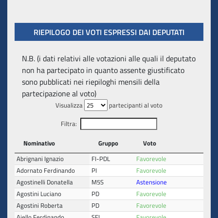
RIEPILOGO DEI VOTI ESPRESSI DAI DEPUTATI
N.B. (i dati relativi alle votazioni alle quali il deputato
non ha partecipato in quanto assente giustificato
sono pubblicati nei riepiloghi mensili della
partecipazione al voto)
Visualizza
partecipanti al voto
Filtra:
Nominativo
Gruppo
Voto
Abrignani Ignazio
FI-PDL
Favorevole
Adornato Ferdinando
PI
Favorevole
Agostinelli Donatella
M5S
Astensione
Agostini Luciano
PD
Favorevole
Agostini Roberta
PD
Favorevole
Aiello Ferdinando
SEL
Favorevole