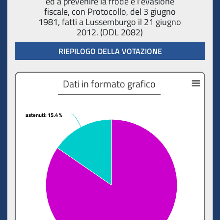
ed a prevenire la frode e l'evasione
fiscale, con Protocollo, del 3 giugno
1981, fatti a Lussemburgo il 21 giugno
2012. (DDL 2082)
RIEPILOGO DELLA VOTAZIONE
Dati in formato grafico
astenuti
astenuti
: 15.4 %
: 15.4 %