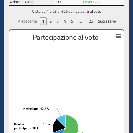
Arlotti Tiziano
PD
Favorevole
Vista da 1 a 25 di 629 partecipanti al voto
Precedente
1
2
3
4
5
…
26
Successivo
Partecipazione al voto
In missione
In missione
: 12.6 %
: 12.6 %
Non ha
Non ha
partecipato
partecipato
: 18.3
: 18.3
%
%