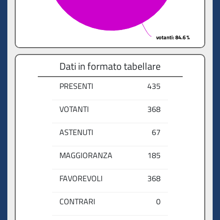
votanti
votanti
: 84.6 %
: 84.6 %
Dati in formato tabellare
PRESENTI
435
VOTANTI
368
ASTENUTI
67
MAGGIORANZA
185
FAVOREVOLI
368
CONTRARI
0