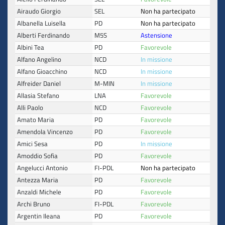
Airaudo Giorgio
SEL
Non ha partecipato
Albanella Luisella
PD
Non ha partecipato
Alberti Ferdinando
M5S
Astensione
Albini Tea
PD
Favorevole
Alfano Angelino
NCD
In missione
Alfano Gioacchino
NCD
In missione
Alfreider Daniel
M-MIN
In missione
Allasia Stefano
LNA
Favorevole
Alli Paolo
NCD
Favorevole
Amato Maria
PD
Favorevole
Amendola Vincenzo
PD
Favorevole
Amici Sesa
PD
In missione
Amoddio Sofia
PD
Favorevole
Angelucci Antonio
FI-PDL
Non ha partecipato
Antezza Maria
PD
Favorevole
Anzaldi Michele
PD
Favorevole
Archi Bruno
FI-PDL
Favorevole
Argentin Ileana
PD
Favorevole