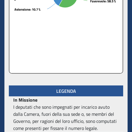
Favorevole
Favorevole
: 58.5 %
: 58.5 %
Astensione
Astensione
: 10.7 %
: 10.7 %
LEGENDA
In Missione
I deputati che sono impegnati per incarico avuto
dalla Camera, fuori della sua sede o, se membri del
Governo, per ragioni del loro ufficio, sono computati
come presenti per fissare il numero legale.