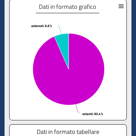
Dati in formato grafico
astenuti
astenuti
: 6.6 %
: 6.6 %
votanti
votanti
: 93.4 %
: 93.4 %
Dati in formato tabellare