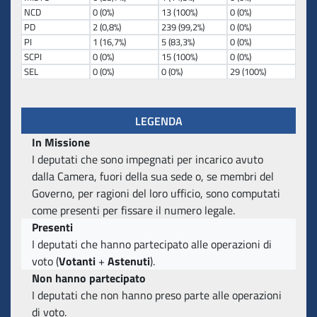
NCD
0 (0%)
13 (100%)
0 (0%)
PD
2 (0,8%)
239 (99,2%)
0 (0%)
PI
1 (16,7%)
5 (83,3%)
0 (0%)
SCPI
0 (0%)
15 (100%)
0 (0%)
SEL
0 (0%)
0 (0%)
29 (100%)
LEGENDA
In Missione
I deputati che sono impegnati per incarico avuto
dalla Camera, fuori della sua sede o, se membri del
Governo, per ragioni del loro ufficio, sono computati
come presenti per fissare il numero legale.
Presenti
I deputati che hanno partecipato alle operazioni di
voto (
Votanti
+
Astenuti
).
Non hanno partecipato
I deputati che non hanno preso parte alle operazioni
di voto.