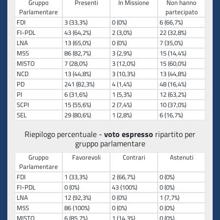
Gruppo
Presenti
In Missione
Non hanno
Parlamentare
partecipato
FDI
3 (33,3%)
0 (0%)
6 (66,7%)
FI-PDL
43 (64,2%)
2 (3,0%)
22 (32,8%)
LNA
13 (65,0%)
0 (0%)
7 (35,0%)
M5S
86 (82,7%)
3 (2,9%)
15 (14,4%)
MISTO
7 (28,0%)
3 (12,0%)
15 (60,0%)
NCD
13 (44,8%)
3 (10,3%)
13 (44,8%)
PD
241 (82,3%)
4 (1,4%)
48 (16,4%)
PI
6 (31,6%)
1 (5,3%)
12 (63,2%)
SCPI
15 (55,6%)
2 (7,4%)
10 (37,0%)
SEL
29 (80,6%)
1 (2,8%)
6 (16,7%)
Riepilogo percentuale -
voto espresso
ripartito per
gruppo parlamentare
Gruppo
Favorevoli
Contrari
Astenuti
Parlamentare
FDI
1 (33,3%)
2 (66,7%)
0 (0%)
FI-PDL
0 (0%)
43 (100%)
0 (0%)
LNA
12 (92,3%)
0 (0%)
1 (7,7%)
M5S
86 (100%)
0 (0%)
0 (0%)
MISTO
6 (85,7%)
1 (14,3%)
0 (0%)