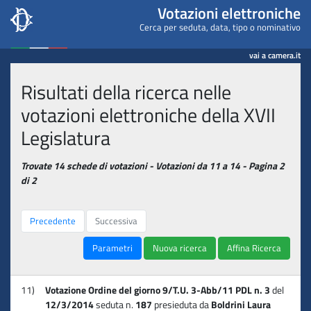
Camera dei deputati - Votaz
Votazioni elettroniche
Cerca per seduta, data, tipo o nominativo
vai a camera.it
Risultati della ricerca nelle
votazioni elettroniche della XVII
Legislatura
Trovate 14 schede di votazioni - Votazioni da 11 a 14 - Pagina 2
di 2
Precedente
Successiva
Parametri
Nuova ricerca
Affina Ricerca
11)
Votazione Ordine del giorno 9/T.U. 3-Abb/11 PDL n. 3
del
12/3/2014
seduta n.
187
presieduta da
Boldrini Laura