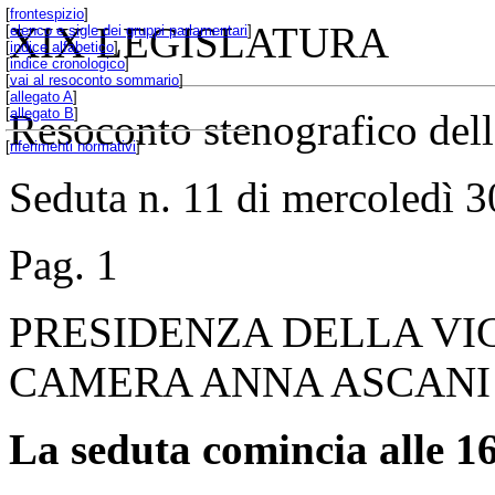
[
frontespizio
]
XIX LEGISLATURA
[
elenco e sigle dei gruppi parlamentari
]
[
indice alfabetico
]
[
indice cronologico
]
[
vai al resoconto sommario
]
[
allegato A
]
[
allegato B
]
Resoconto stenografico de
[
riferimenti normativi
]
Seduta n. 11 di mercoledì 3
Pag. 1
PRESIDENZA DELLA VI
CAMERA ANNA ASCANI
La seduta comincia alle 16