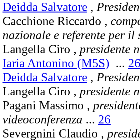
Deidda Salvatore
,
Presiden
Cacchione Riccardo
,
compo
nazionale e referente per il
Langella Ciro
,
presidente 
Iaria Antonino (M5S)
...
2
Deidda Salvatore
,
Presiden
Langella Ciro
,
presidente 
Pagani Massimo
,
president
videoconferenza
...
26
Severgnini Claudio
,
presid