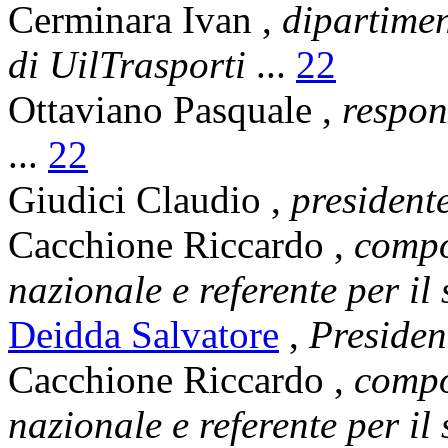
Cerminara Ivan
,
dipartimen
di UilTrasporti
...
22
Ottaviano Pasquale
,
respon
...
22
Giudici Claudio
,
president
Cacchione Riccardo
,
compo
nazionale e referente per il
Deidda Salvatore
,
Presiden
Cacchione Riccardo
,
compo
nazionale e referente per il