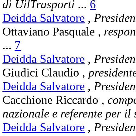
di UilTrasporti
...
6
Deidda Salvatore
,
Presiden
Ottaviano Pasquale
,
respon
...
7
Deidda Salvatore
,
Presiden
Giudici Claudio
,
president
Deidda Salvatore
,
Presiden
Cacchione Riccardo
,
compo
nazionale e referente per il
Deidda Salvatore
,
Presiden