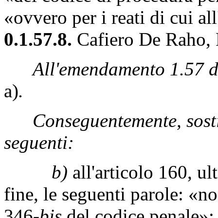
«ovvero per i reati di cui al
0.1.57.8.
Cafiero De Raho, D
All'emendamento 1.57 de
a)
.
Conseguentemente, sostit
seguenti:
b)
all'articolo 160, u
fine, le seguenti parole: «non
346-
bis
del codice penale»;