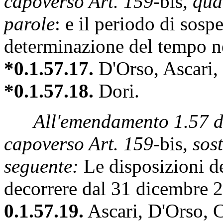
capoverso Art. 159-
bis
, qua
parole
: e il periodo di sosp
determinazione del tempo ne
*0.1.57.17.
D'Orso, Ascari,
*0.1.57.18.
Dori.
All'emendamento 1.57 dei
capoverso Art. 159-
bis
, sos
seguente:
Le disposizioni de
decorrere dal 31 dicembre 
0.1.57.19.
Ascari, D'Orso, 