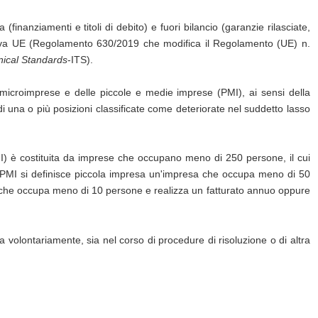
(finanziamenti e titoli di debito) e fuori bilancio (garanzie rilasciate,
tiva UE (Regolamento 630/2019 che modifica il Regolamento (UE) n.
ical Standards
-ITS).
le microimprese e delle piccole e medie imprese (PMI), ai sensi della
di una o più posizioni classificate come deteriorate nel suddetto lasso
MI) è costituita da imprese che occupano meno di 250 persone, il cui
lle PMI si definisce piccola impresa un'impresa che occupa meno di 50
sa che occupa meno di 10 persone e realizza un fatturato annuo oppure
ia volontariamente, sia nel corso di procedure di risoluzione o di altra