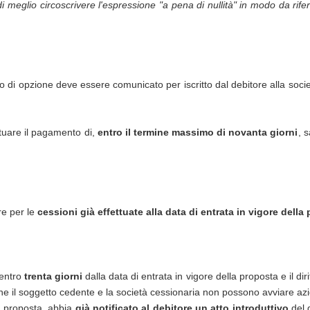
 di meglio circoscrivere l'espressione "a pena di nullità" in modo da rife
tto di opzione deve essere comunicato per iscritto dal debitore alla soci
tuare il pagamento di,
entro il termine massimo di novanta giorni
, 
re per le
cessioni già effettuate alla data di entrata in vigore della
 entro
trenta giorni
dalla data di entrata in vigore della proposta e il di
e il soggetto cedente e la società cessionaria non possono avviare azio
la proposta, abbia
già notificato al debitore un atto introduttivo
del 