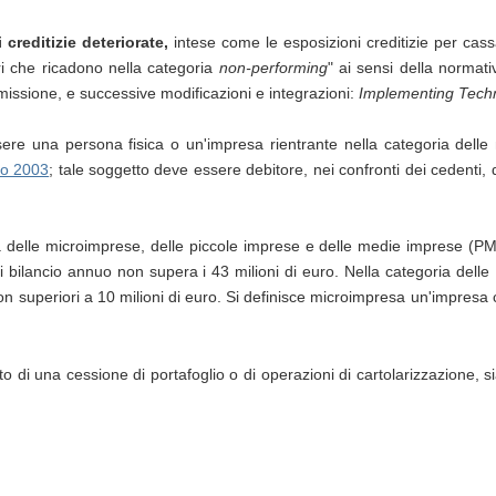
 creditizie deteriorate,
intese come le esposizioni creditizie per cassa 
ori che ricadono nella categoria
non-performing
" ai sensi della norma
sione, e successive modificazioni e integrazioni:
Implementing Techn
 essere una persona fisica o un'impresa rientrante nella categoria del
io 2003
; tale soggetto deve essere debitore, nei confronti dei cedenti, 
a delle microimprese, delle piccole imprese e delle medie imprese (P
 di bilancio annuo non supera i 43 milioni di euro. Nella categoria de
non superiori a 10 milioni di euro. Si definisce microimpresa un'impre
to di una cessione di portafoglio o di operazioni di cartolarizzazione, s