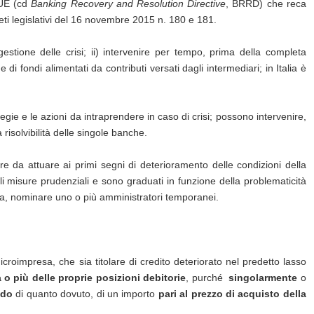
9/UE (cd
Banking Recovery and Resolution Directive
, BRRD) che reca
eti legislativi del 16 novembre 2015 n. 180 e 181.
gestione delle crisi; ii) intervenire per tempo, prima della completa
 di fondi alimentati da contributi versati dagli intermediari; in Italia è
egie e le azioni da intraprendere in caso di crisi; possono intervenire,
 risolvibilità delle singole banche.
re da attuare ai primi segni di deterioramento delle condizioni della
li misure prudenziali e sono graduati in funzione della problematicità
asta, nominare uno o più amministratori temporanei.
croimpresa, che sia titolare di credito deteriorato nel predetto lasso
a o più delle proprie posizioni debitorie
, purché
singolarmente
o
ldo
di quanto dovuto, di un importo
pari al prezzo di acquisto della