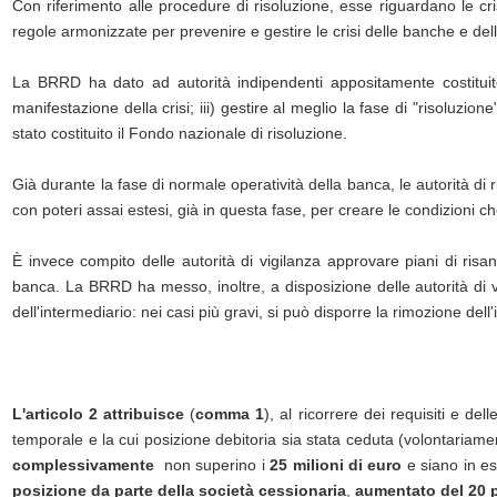
Con riferimento alle procedure di risoluzione, esse riguardano le cris
regole armonizzate per prevenire e gestire le crisi delle banche e del
La BRRD ha dato ad autorità indipendenti appositamente costituite, l
manifestazione della crisi; iii) gestire al meglio la fase di "risoluzion
stato costituito il Fondo nazionale di risoluzione.
Già durante la fase di normale operatività della banca, le autorità di 
con poteri assai estesi, già in questa fase, per creare le condizioni che 
È invece compito delle autorità di vigilanza approvare piani di risa
banca. La BRRD ha messo, inoltre, a disposizione delle autorità di vi
dell'intermediario: nei casi più gravi, si può disporre la rimozione de
L'articolo 2
attribuisce
(
comma 1
), al ricorrere dei requisiti e dell
temporale e la cui posizione debitoria sia stata ceduta (volontariame
complessivamente
non superino i
25 milioni di euro
e siano in es
posizione da parte della società cessionaria
,
aumentato del 20 