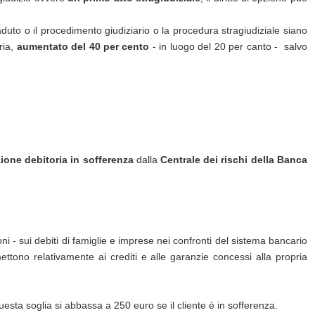
aduto o il procedimento giudiziario o la procedura stragiudiziale siano
ria,
aumentato del 40 per cento
- in luogo del 20 per canto - salvo
ione debitoria in sofferenza
dalla
Centrale dei rischi della Banca
oni - sui debiti di famiglie e imprese nei confronti del sistema bancario
mettono relativamente ai crediti e alle garanzie concessi alla propria
questa soglia si abbassa a 250 euro se il cliente è in sofferenza.