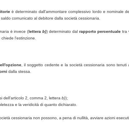
itorie
è determinato dall'ammontare complessivo lordo e nominale dell
mo saldo comunicato al debitore dalla società cessionaria.
naria è invece (
lettera
b)
) determinato dal
rapporto percentuale
tra
si chiede l'estinzione.
dell'opzione
, il soggetto cedente e la società cessionaria sono tenut
orni
dalla stessa.
 dell'articolo 2, comma 2, lettera
b)
);
tezza e la veridicità di quanto dichiarato.
ietà cessionaria non possono, a pena di nullità, avviare azioni esecutiv