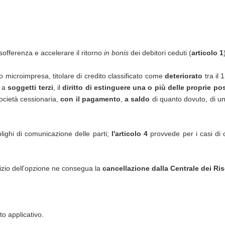
sofferenza e accelerare il ritorno
in bonis
dei debitori ceduti (
articolo 1
o microimpresa, titolare di credito classificato come
deteriorato
tra il
) a
soggetti terzi
, il
diritto di estinguere una o più delle proprie pos
ocietà cessionaria,
con il pagamento
,
a saldo
di quanto dovuto, di u
bblighi di comunicazione delle parti;
l'articolo 4
provvede per i casi di c
cizio dell'opzione ne consegua la
cancellazione dalla Centrale dei Ris
to applicativo.