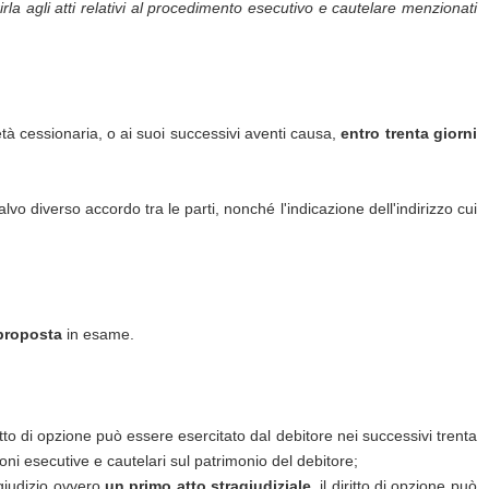
rirla agli atti relativi al procedimento esecutivo e cautelare menzionati
età cessionaria, o ai suoi successivi aventi causa,
entro trenta giorni
salvo diverso accordo tra le parti, nonché l'indicazione dell'indirizzo cui
 proposta
in esame.
ritto di opzione può essere esercitato dal debitore nei successivi trenta
ni esecutive e cautelari sul patrimonio del debitore;
giudizio ovvero
un primo atto stragiudiziale
, il diritto di opzione può