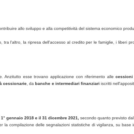
ntribuire allo sviluppo e alla competitività del sistema economico produ
ra l'altro, la ripresa dell'accesso al credito per le famiglie, i liberi 
 Anzitutto esse trovano applicazione con riferimento alle
cessioni 
à cessionarie
, da
banche e intermediari finanziari
iscritti nell'appos
il 1° gennaio 2018 e il 31 dicembre 2021,
secondo quanto previsto da
r la compilazione delle segnalazioni statistiche di vigilanza, su base in