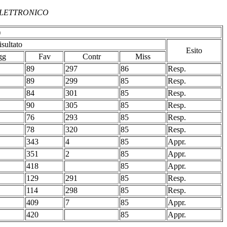
LETTRONICO
)
isultato
Esito
gg
Fav
Contr
Miss
89
297
86
Resp.
89
299
85
Resp.
84
301
85
Resp.
90
305
85
Resp.
76
293
85
Resp.
78
320
85
Resp.
343
4
85
Appr.
351
2
85
Appr.
418
85
Appr.
129
291
85
Resp.
114
298
85
Resp.
409
7
85
Appr.
420
85
Appr.