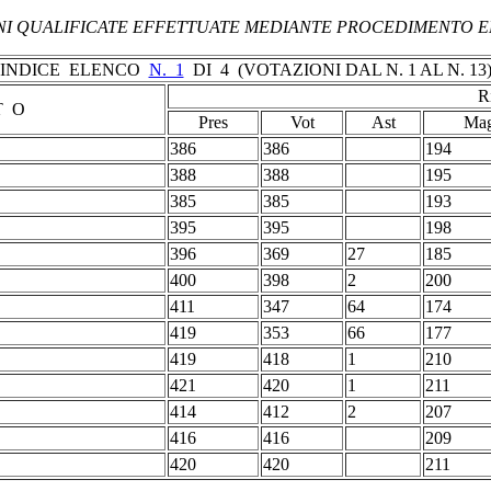
 QUALIFICATE EFFETTUATE MEDIANTE PROCEDIMENTO E
INDICE ELENCO
N. 1
DI 4 (VOTAZIONI DAL N. 1 AL N. 13
R
T O
Pres
Vot
Ast
Ma
386
386
194
388
388
195
385
385
193
395
395
198
396
369
27
185
400
398
2
200
411
347
64
174
419
353
66
177
419
418
1
210
421
420
1
211
414
412
2
207
416
416
209
420
420
211