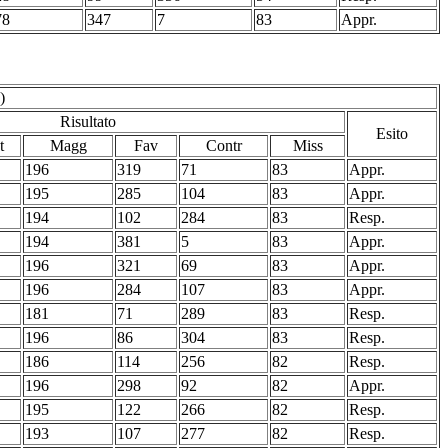
78
347
7
83
Appr.
)
Risultato
Esito
t
Magg
Fav
Contr
Miss
196
319
71
83
Appr.
195
285
104
83
Appr.
194
102
284
83
Resp.
194
381
5
83
Appr.
196
321
69
83
Appr.
196
284
107
83
Appr.
181
71
289
83
Resp.
196
86
304
83
Resp.
186
114
256
82
Resp.
196
298
92
82
Appr.
195
122
266
82
Resp.
193
107
277
82
Resp.