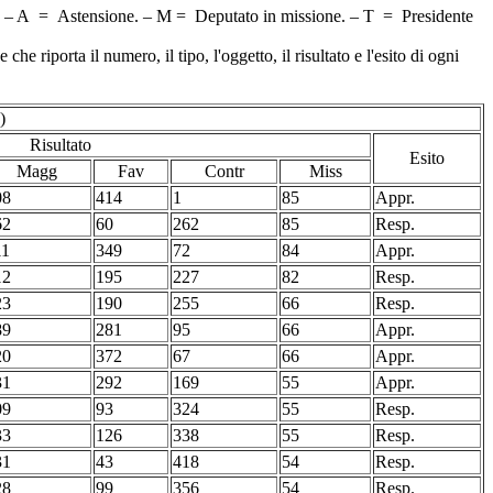
a). – A = Astensione. – M = Deputato in missione. – T = Presidente
 riporta il numero, il tipo, l'oggetto, il risultato e l'esito di ogni
)
Risultato
Esito
Magg
Fav
Contr
Miss
08
414
1
85
Appr.
62
60
262
85
Resp.
11
349
72
84
Appr.
12
195
227
82
Resp.
23
190
255
66
Resp.
89
281
95
66
Appr.
20
372
67
66
Appr.
31
292
169
55
Appr.
09
93
324
55
Resp.
33
126
338
55
Resp.
31
43
418
54
Resp.
28
99
356
54
Resp.