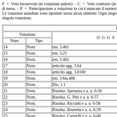
F = Voto favorevole (in votazione palese). – C = Voto contrario (in
di turno. – P = Partecipazione a votazione in cui è mancato il numer
Le votazioni annullate sono riportate senza alcun simbolo. Ogni singolo 
singola votazione.
Votazione
O G G E 
Num
Tipo
14
Nom.
em. 3.401
15
Nom.
em. 3.25
16
Nom.
em. 3.402
17
Nom.
articolo agg. 3.04
18
Nom.
articolo agg. 3.0100
19
Nom.
em. 3-bis.400
20
Nom.
Dis. 1.1
21
Nom.
Risoluz. Speranza e a. n. 6-56
22
Nom.
Risoluz. G. Pini e a. n. 6-57
23
Nom.
Risoluz. Ricciatti e a. n. 6-58
24
Nom.
Risoluz. Brunetta e a. n. 6-59
25
Nom.
Risoluz. Carinelli e a. n. 6-60