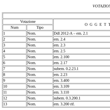
VOTAZIONI
Votazione
O G G E T 
Num
Tipo
1
Nom.
Ddl 2012-A – em. 2.1
2
Nom.
em. 2.4
3
Nom.
em. 2.3
4
Nom.
em. 2.5
5
Nom.
em. 2.100
6
Nom.
em. 2.17
7
Nom.
subem. 0.2.23.1
8
Nom.
em. 2.23
9
Nom.
em. 3.400
10
Nom.
em. 3.109
11
Nom.
em. 3.110
12
Nom.
subem. 0.3.200.1
13
Nom.
em. 3.200 rif.