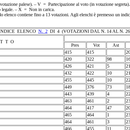
 votazione palese). – V = Partecipazione al voto (in votazione segret
o legale. – X = Non in carica.
elenco contiene fino a 13 votazioni. Agli elenchi è premesso un indice che
INDICE ELENCO
N. 2
DI 4 (VOTAZIONI DAL N. 14 AL N. 26
T T O
Pres
Vot
Ast
415
415
2
420
322
98
1
426
421
5
2
432
422
10
2
455
445
10
2
449
376
73
1
443
439
4
2
463
461
2
2
464
417
47
2
465
464
1
2
464
461
3
2
466
455
11
2