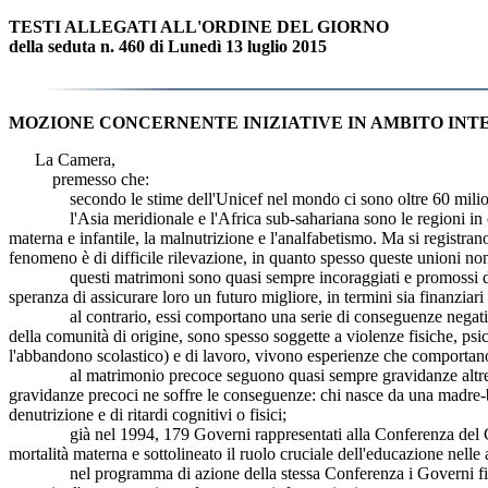
TESTI ALLEGATI ALL'ORDINE DEL GIORNO
della seduta n. 460 di Lunedì 13 luglio 2015
MOZIONE CONCERNENTE INIZIATIVE IN AMBITO INT
La Camera,
premesso che:
secondo le stime dell'Unicef nel mondo ci sono oltre 60 milioni di
l'Asia meridionale e l'Africa sub-sahariana sono le regioni in cui q
materna e infantile, la malnutrizione e l'analfabetismo. Ma si registran
fenomeno è di difficile rilevazione, in quanto spesso queste unioni no
questi matrimoni sono quasi sempre incoraggiati e promossi dalle f
speranza di assicurare loro un futuro migliore, in termini sia finanziari 
al contrario, essi comportano una serie di conseguenze negative ch
della comunità di origine, sono spesso soggette a violenze fisiche, ps
l'abbandono scolastico) e di lavoro, vivono esperienze che comportano c
al matrimonio precoce seguono quasi sempre gravidanze altrettanto 
gravidanze precoci ne soffre le conseguenze: chi nasce da una madre-
denutrizione e di ritardi cognitivi o fisici;
già nel 1994, 179 Governi rappresentati alla Conferenza del Cairo s
mortalità materna e sottolineato il ruolo cruciale dell'educazione nelle
nel programma di azione della stessa Conferenza i Governi firmatari 