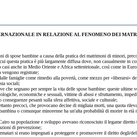
ERNAZIONALE IN RELAZIONE AL FENOMENO DEI MATRI
 spose bambine a causa della pratica dei matrimoni di minori, precoc
uesta pratica è più largamente diffusa dove, non casualmente in coinc
o casi anche in Medio Oriente e Africa settentrionale, così come in Europa
n vengono registrate;
amiglie come rimedio alla povertà, come mezzo per «liberarsi» delle 
sia sociali;
e segnano per sempre la vita delle spose bambine: queste ultime vengo
icologiche, economiche e sessuali, vittime di abusi e sfruttamento, impe
onseguenze pesanti sulla sfera affettiva, sociale e culturale;
precoci, che provocano decine di migliaia morti, una quota rilevant
bambina o comunque minorenne ha un'alta probabilità di morire in età n
u popolazione e sviluppo avevano riconosciuto il legame diretto tra m
 azioni di prevenzione;
si erano impegnati a proteggere e promuovere il diritto degli/delle a