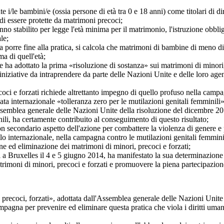
bambini/e (ossia persone di età tra 0 e 18 anni) come titolari di diritt
i essere protette da matrimoni precoci;
abilito per legge l'età minima per il matrimonio, l'istruzione obbligat
le;
 fine alla pratica, si calcola che matrimoni di bambine di meno di 1
a di quell'età;
ottato la prima «risoluzione di sostanza» sui matrimoni di minori, 
niziative da intraprendere da parte delle Nazioni Unite e delle loro agen
 forzati richiede altrettanto impegno di quello profuso nella campagn
ta internazionale «tolleranza zero per le mutilazioni genitali femminili»
semblea generale delle Nazioni Unite della risoluzione del dicembre 2012,
ili, ha certamente contribuito al conseguimento di questo risultato;
condario aspetto dell'azione per combattere la violenza di genere e pr
ernazionale, nella campagna contro le mutilazioni genitali femminili, c
ne ed eliminazione dei matrimoni di minori, precoci e forzati;
ruxelles il 4 e 5 giugno 2014, ha manifestato la sua determinazione pe
trimoni di minori, precoci e forzati e promuovere la piena partecipazione
ecoci, forzati», adottata dall'Assemblea generale delle Nazioni Unite
gna per prevenire ed eliminare questa pratica che viola i diritti umani