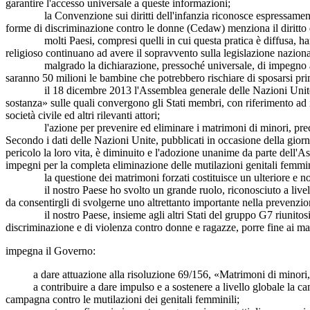
garantire l'accesso universale a queste informazioni;
la Convenzione sui diritti dell'infanzia riconosce espressamente i/le 
forme di discriminazione contro le donne (Cedaw) menziona il diritto d
molti Paesi, compresi quelli in cui questa pratica è diffusa, hanno st
religioso continuano ad avere il sopravvento sulla legislazione naziona
malgrado la dichiarazione, pressoché universale, di impegno a porre
saranno 50 milioni le bambine che potrebbero rischiare di sposarsi prim
il 18 dicembre 2013 l'Assemblea generale delle Nazioni Unite ha ad
sostanza» sulle quali convergono gli Stati membri, con riferimento ad i
società civile ed altri rilevanti attori;
l'azione per prevenire ed eliminare i matrimoni di minori, precoci e
Secondo i dati delle Nazioni Unite, pubblicati in occasione della giorna
pericolo la loro vita, è diminuito e l'adozione unanime da parte dell'As
impegni per la completa eliminazione delle mutilazioni genitali femmin
la questione dei matrimoni forzati costituisce un ulteriore e non se
il nostro Paese ho svolto un grande ruolo, riconosciuto a livello int
da consentirgli di svolgerne uno altrettanto importante nella prevenzio
il nostro Paese, insieme agli altri Stati del gruppo G7 riunitosi a B
discriminazione e di violenza contro donne e ragazze, porre fine ai ma
impegna il Governo:
a dare attuazione alla risoluzione 69/156, «Matrimoni di minori, pr
a contribuire a dare impulso e a sostenere a livello globale la campa
campagna contro le mutilazioni dei genitali femminili;