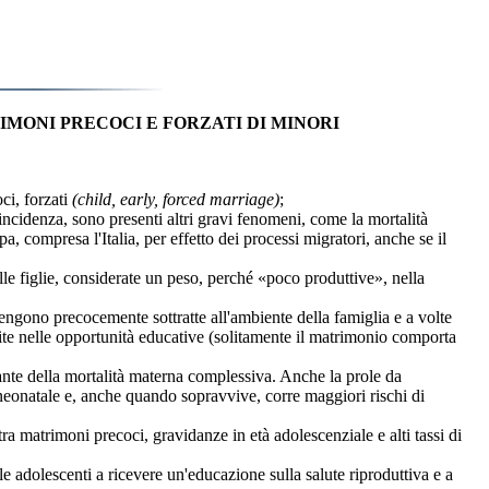
MONI PRECOCI E FORZATI DI MINORI
i, forzati
(child, early, forced marriage)
;
idenza, sono presenti altri gravi fenomeni, come la mortalità
, compresa l'Italia, per effetto dei processi migratori, anche se il
figlie, considerate un peso, perché «poco produttive», nella
no precocemente sottratte all'ambiente della famiglia e a volte
dite nelle opportunità educative (solitamente il matrimonio comporta
e della mortalità materna complessiva. Anche la prole da
eonatale e, anche quando sopravvive, corre maggiori rischi di
atrimoni precoci, gravidanze in età adolescenziale e alti tassi di
dolescenti a ricevere un'educazione sulla salute riproduttiva e a