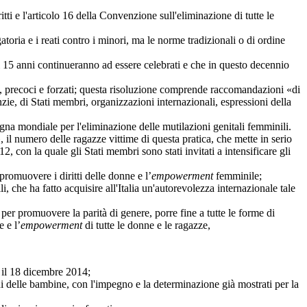
i e l'articolo 16 della Convenzione sull'eliminazione di tutte le
oria e i reati contro i minori, ma le norme tradizionali o di
ordine
5 anni continueranno ad essere celebrati e che in questo decennio
precoci e forzati; questa risoluzione comprende raccomandazioni «di
zie, di Stati membri, organizzazioni internazionali, espressioni della
a mondiale per l'eliminazione delle mutilazioni genitali femminili.
, il numero delle ragazze vittime di questa pratica, che mette in serio
 con la quale gli Stati membri sono stati invitati a intensificare gli
omuovere i diritti delle donne e l’
empowerment
femminile;
he ha fatto acquisire all'Italia un'autorevolezza internazionale tale
r promuovere la parità di genere, porre fine a tutte le forme di
 e l’
empowerment
di tutte le donne e le ragazze,
 il 18 dicembre 2014;
 delle bambine, con l'impegno e la determinazione già mostrati per la