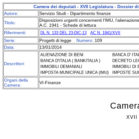
Camera dei deputati - XVII Legislatura - Dossier
Autore:
Servizio Studi - Dipartimento finanze
Disposizioni urgenti concernenti l'IMU, l'alienazione
Titolo:
A.C. 1941 - Schede di lettura
Riferimenti:
DL N. 133 DEL 23-DIC-13
AC N. 1941/XVII
Serie:
Progetti di legge
Numero:
109
Data:
13/01/2014
ALIENAZIONE DI BENI
BANCA D' IT
BANCA D'ITALIA ( BANKITALIA )
DECRETO LEG
Descrittori:
IMMOBILI DEMANIALI
IMMOBILI DI 
IMPOSTA MUNICIPALE UNICA (IMU)
IMPOSTE SUG
Organi della
VI-Finanze
Camera:
Camera
XVI