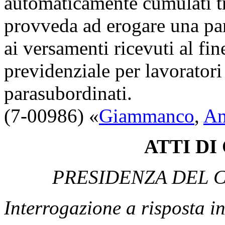
automaticamente cumulati tr
provveda ad erogare una par
ai versamenti ricevuti al fin
previdenziale per lavorator
parasubordinati.
(7-00986) «
Giammanco
,
An
ATTI D
PRESIDENZA DEL C
Interrogazione a risposta 