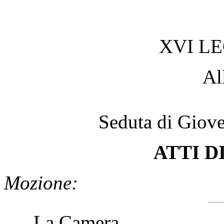
XVI L
Al
Seduta di Giov
ATTI D
Mozione:
La Camera,