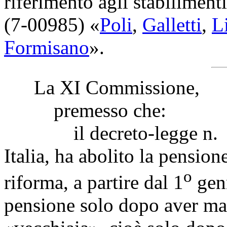
riferimento agli stabiliment
(7-00985) «
Poli
,
Galletti
,
L
Formisano
».
La XI Commissione,
premesso che:
il decreto-legge n. 201
Italia, ha abolito la pensione
o
riforma, a partire dal 1
genn
pensione solo dopo aver matu