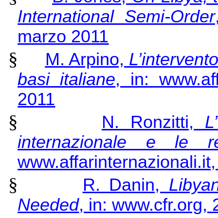
International Semi-Order
marzo 2011
§
M. Arpino,
L’intervent
basi italiane
, in: www.aff
2011
§
N. Ronzitti,
L
internazionale e le res
www.affarinternazionali.i
§
R. Danin,
Libyan
Needed
, in: www.cfr.org