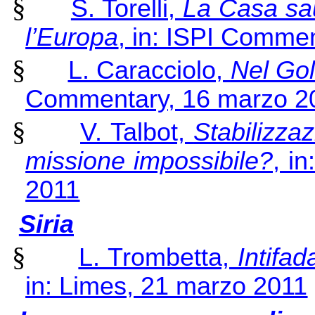
§
S. Torelli,
La Casa saud
l’Europa
, in: ISPI Comme
§
L. Caracciolo,
Nel Gol
Commentary, 16 marzo 2
§
V. Talbot,
Stabilizza
missione impossibile?
, i
2011
Siria
§
L. Trombetta,
Intifad
in: Limes, 21 marzo 2011