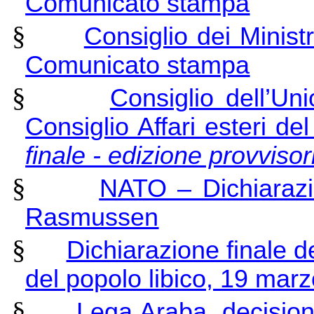
Comunicato stampa
§
Consiglio dei Minist
Comunicato stampa
§
Consiglio dell’U
Consiglio Affari esteri d
finale - edizione provvisori
§
NATO – Dichiarazi
Rasmussen
§
Dichiarazione finale d
del popolo libico, 19 mar
§
Lega Araba, decision