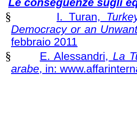
Le conseguenze sugli equ
§
I. Turan,
Turke
Democracy or an Unwant
febbraio 2011
§
E. Alessandri,
La Tu
arabe
, in: www.affarinter