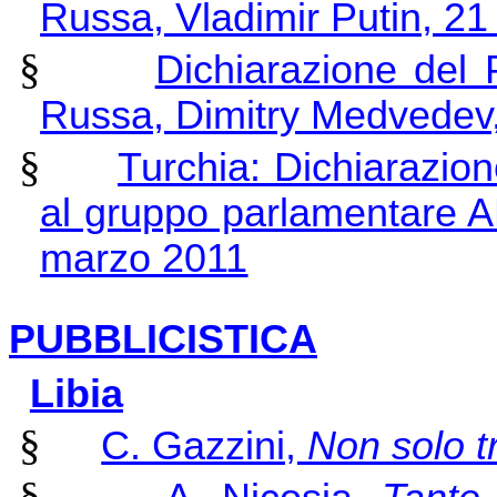
Russa, Vladimir Putin, 2
§
Dichiarazione del 
Russa, Dimitry Medvedev
§
Turchia: Dichiarazio
al gruppo parlamentare 
marzo 2011
PUBBLICISTICA
Libia
§
C. Gazzini,
Non solo t
§