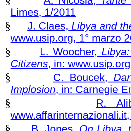
A. Nicosia,
Tante
Limes, 1/2011
§
J. Claes,
Libya and th
www.usip.org, 1° marzo 
§
L. Woocher,
Libya:
Citizens
, in: www.usip.or
§
C. Boucek,
Dan
Implosion
, in: Carnegie 
§
R. Al
www.affarinternazionali.i
§
B. Jones,
On Libya, 