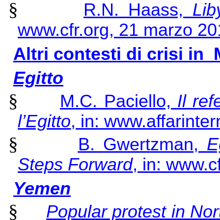
§
R.N. Haass,
Lib
www.cfr.org, 21 marzo 20
Altri contesti di crisi i
Egitto
§
M.C. Paciello,
Il re
l’Egitto
, in: www.affarinte
§
B. Gwertzman,
E
Steps Forward
, in: www.c
Yemen
§
Popular protest in Nor