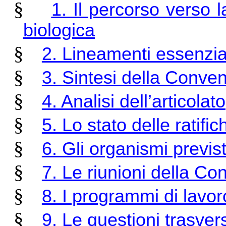
§
1. Il percorso verso 
biologica
§
2. Lineamenti essenzia
§
3. Sintesi della Conve
§
4. Analisi dell’articolato
§
5. Lo stato delle ratific
§
6. Gli organismi previs
§
7. Le riunioni della Co
§
8. I programmi di lavor
§
9. Le questioni trasvers