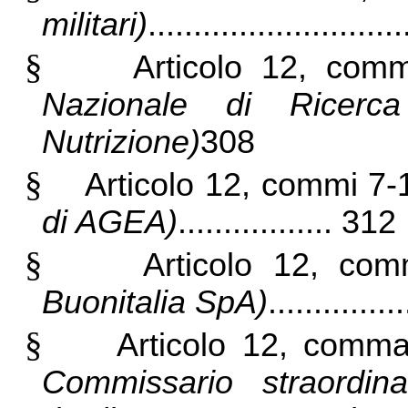
militari)
..........................
§
Articolo 12, com
Nazionale di Ricerc
Nutrizione)
308
§
Articolo 12, commi 7
di AGEA)
................. 312
§
Articolo 12, co
Buonitalia SpA)
.............
§
Articolo 12, com
Commissario straordin