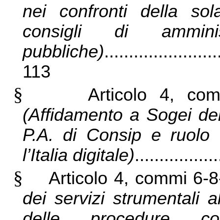
nei confronti della so
consigli di ammini
pubbliche)
.......................
113
§
Articolo 4, co
(Affidamento a Sogei dell
P.A. di Consip e ruolo 
l’Italia digitale)
...............
§
Articolo 4, commi 6-8
dei servizi strumentali al
delle procedure co