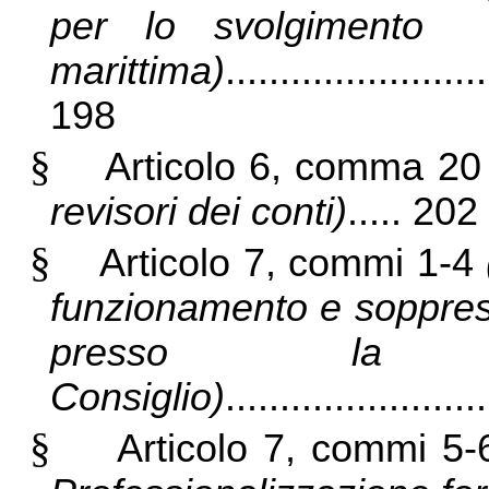
per lo svolgimento d
marittima)
........................
198
§
Articolo 6, comma 2
revisori dei conti)
..... 202
§
Articolo 7, commi 1-4
funzionamento e soppress
presso la P
Consiglio)
......................
§
Articolo 7, commi 5