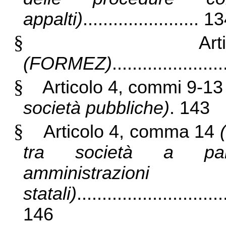
appalti)
....................... 1
§
Ar
(FORMEZ)
.....................
§
Articolo 4, commi 9-1
società pubbliche)
. 143
§
Articolo 4, comma 14
tra società a part
amministrazioni
statali)
.............................
146