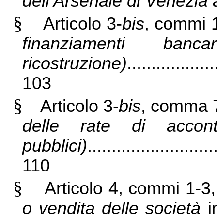
dell’Arsenale di Venezia
§
Articolo 3-
bis
, commi 
finanziamenti ban
ricostruzione)
..................
103
§
Articolo 3-
bis
, comma
delle rate di accont
pubblici)
..........................
110
§
Articolo 4, commi 1-3,
o vendita delle società
i