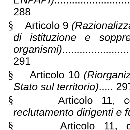
ENPAPI)
..........................
288
§
Articolo 9
(Razionalizz
di istituzione e soppr
organismi)
.......................
291
§
Articolo 10
(Riorgani
Stato sul territorio)
..... 29
§
Articolo 11
reclutamento dirigenti e f
§
Articolo 11