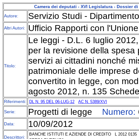
Camera dei deputati - XVI Legislatura - Dossier 
Servizio Studi - Dipartimento
Autore:
Ufficio Rapporti con l'Union
Altri Autori:
Le leggi - D.L. 6 luglio 2012,
per la revisione della spesa
servizi ai cittadini nonché m
Titolo:
patrimoniale delle imprese de
convertito in legge, con modi
agosto 2012, n. 135 Schede di
Riferimenti:
DL N. 95 DEL 06-LUG-12
AC N. 5389/XVI
Progetti di legge
Numero:
Serie:
10/09/2012
Data:
BANCHE ISTITUTI E AZIENDE DI CREDITO
L 2012 0135
Descrittori: