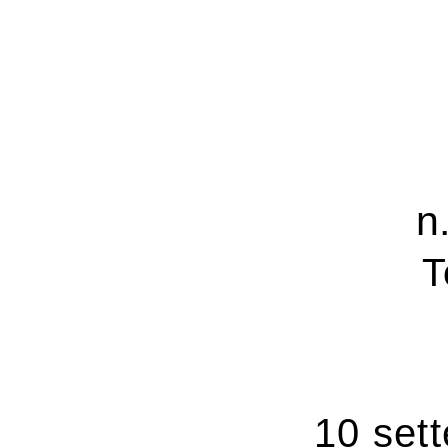
n
T
10 set