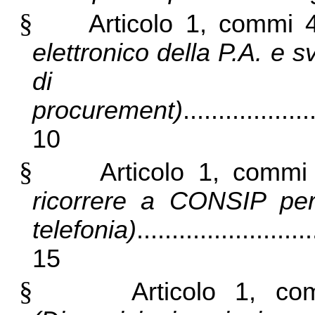
§
Articolo 1, commi
elettronico della P.A. e s
di
procurement)
..................
10
§
Articolo 1, comm
ricorrere a CONSIP per 
telefonia)
.........................
15
§
Articolo 1, c