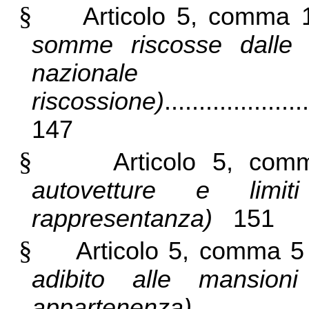
§
Articolo 5, comma
somme riscosse dalle S
nazion
riscossione)
.....................
147
§
Articolo 5, co
autovetture e limit
rappresentanza)
151
§
Articolo 5, comma
adibito alle mansion
appartenenza)
.................