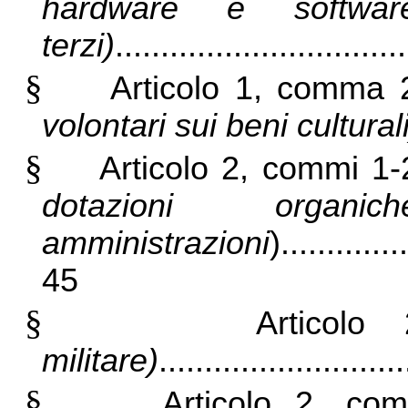
hardware e software
terzi)
..............................
§
Articolo 1, comma 
volontari sui beni culturali
§
Articolo 2, commi 1-
dotazioni organi
amministrazioni
)..............
45
§
Artico
militare)
..........................
§
Articolo 2, c