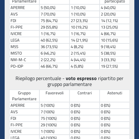
Parlamentare
partecipato
APERRE
5 (50,0%)
1 (10,0%)
4 (40,0%)
AVS
7 (70,0%)
1 (10,0%)
2 (20,0%)
FDI
75 (64,7%)
27 (23,3%)
14 (12,1%)
FI-PPE
29 (55,8%)
10 (19,2%)
13 (25,0%)
IVICRE
1 (16,7%)
1 (16,7%)
4 (66,7%)
LEGA
40 (62,5%)
14 (21,9%)
10 (15,6%)
M5S
36 (73,5%)
4 (8,2%)
9 (18,4%)
MISTO
6 (46,2%)
2 (15,4%)
5 (38,5%)
NM-M-C
2 (22,2%)
4 (44,4%)
3 (33,3%)
PD-IDP
46 (66,7%)
4 (5,8%)
19 (27,5%)
Riepilogo percentuale -
voto espresso
ripartito per
gruppo parlamentare
Gruppo
Favorevoli
Contrari
Astenuti
Parlamentare
APERRE
5 (100%)
0 (0%)
0 (0%)
AVS
7 (100%)
0 (0%)
0 (0%)
FDI
75 (100%)
0 (0%)
0 (0%)
FI-PPE
29 (100%)
0 (0%)
0 (0%)
IVICRE
1 (100%)
0 (0%)
0 (0%)
LEGA
40 (100%)
0 (0%)
0 (0%)