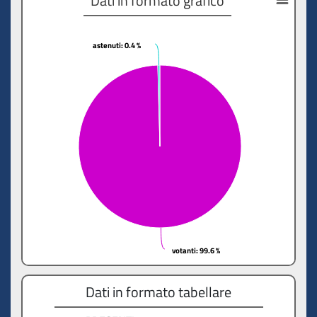
Dati in formato grafico
astenuti
astenuti
: 0.4 %
: 0.4 %
votanti
votanti
: 99.6 %
: 99.6 %
Dati in formato tabellare