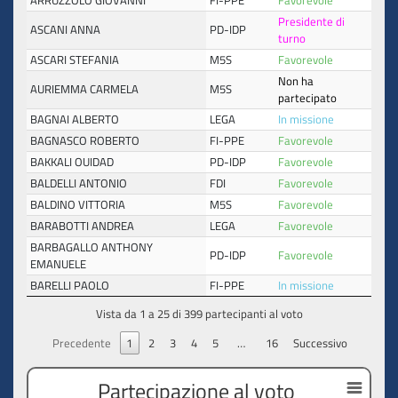
ARRUZZOLO GIOVANNI
FI-PPE
Favorevole
Presidente di
ASCANI ANNA
PD-IDP
turno
ASCARI STEFANIA
M5S
Favorevole
Non ha
AURIEMMA CARMELA
M5S
partecipato
BAGNAI ALBERTO
LEGA
In missione
BAGNASCO ROBERTO
FI-PPE
Favorevole
BAKKALI OUIDAD
PD-IDP
Favorevole
BALDELLI ANTONIO
FDI
Favorevole
BALDINO VITTORIA
M5S
Favorevole
BARABOTTI ANDREA
LEGA
Favorevole
BARBAGALLO ANTHONY
PD-IDP
Favorevole
EMANUELE
BARELLI PAOLO
FI-PPE
In missione
Vista da 1 a 25 di 399 partecipanti al voto
Precedente
1
2
3
4
5
…
16
Successivo
Partecipazione al voto