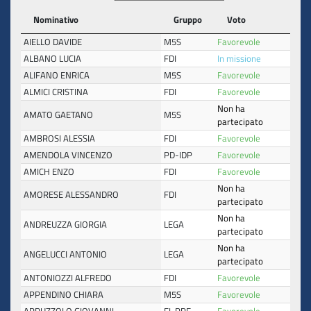
Nominativo
Gruppo
Voto
AIELLO DAVIDE
M5S
Favorevole
ALBANO LUCIA
FDI
In missione
ALIFANO ENRICA
M5S
Favorevole
ALMICI CRISTINA
FDI
Favorevole
Non ha
AMATO GAETANO
M5S
partecipato
AMBROSI ALESSIA
FDI
Favorevole
AMENDOLA VINCENZO
PD-IDP
Favorevole
AMICH ENZO
FDI
Favorevole
Non ha
AMORESE ALESSANDRO
FDI
partecipato
Non ha
ANDREUZZA GIORGIA
LEGA
partecipato
Non ha
ANGELUCCI ANTONIO
LEGA
partecipato
ANTONIOZZI ALFREDO
FDI
Favorevole
APPENDINO CHIARA
M5S
Favorevole