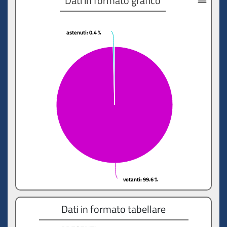
Dati in formato grafico
astenuti
astenuti
: 0.4 %
: 0.4 %
votanti
votanti
: 99.6 %
: 99.6 %
Dati in formato tabellare