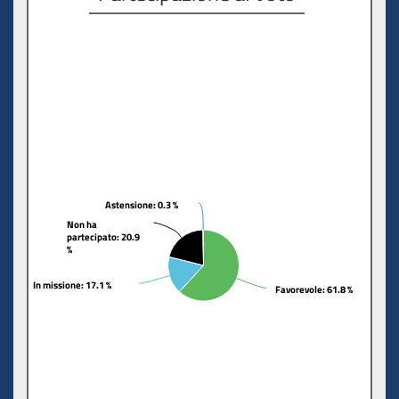
Astensione
Astensione
: 0.3 %
: 0.3 %
Non ha
Non ha
partecipato
partecipato
: 20.9
: 20.9
%
%
In missione
In missione
: 17.1 %
: 17.1 %
Favorevole
Favorevole
: 61.8 %
: 61.8 %