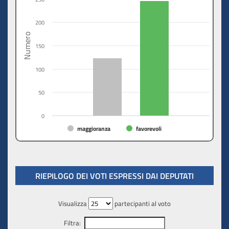
200
Numero
150
100
50
0
maggioranza
favorevoli
RIEPILOGO DEI VOTI ESPRESSI DAI DEPUTATI
Visualizza
partecipanti al voto
Filtra: