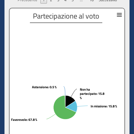
Partecipazione al voto
Astensione
Astensione
: 0.5 %
: 0.5 %
Non ha
Non ha
partecipato
partecipato
: 15.8
: 15.8
%
%
In missione
In missione
: 15.8 %
: 15.8 %
Favorevole
Favorevole
: 67.8 %
: 67.8 %