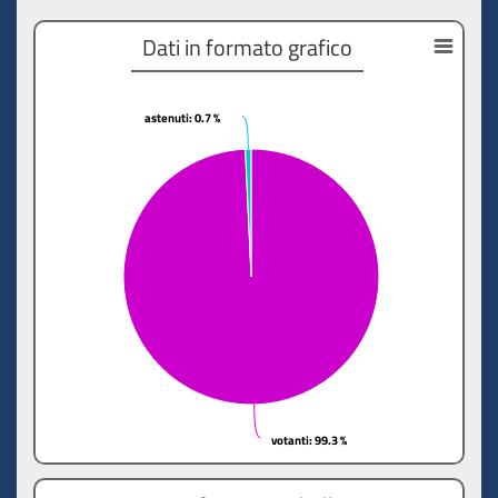
Dati in formato grafico
astenuti
astenuti
: 0.7 %
: 0.7 %
votanti
votanti
: 99.3 %
: 99.3 %