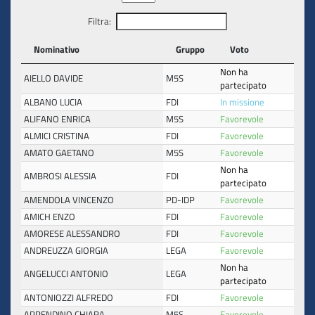
Filtra:
Nominativo
Gruppo
Voto
Non ha
AIELLO DAVIDE
M5S
partecipato
ALBANO LUCIA
FDI
In missione
ALIFANO ENRICA
M5S
Favorevole
ALMICI CRISTINA
FDI
Favorevole
AMATO GAETANO
M5S
Favorevole
Non ha
AMBROSI ALESSIA
FDI
partecipato
AMENDOLA VINCENZO
PD-IDP
Favorevole
AMICH ENZO
FDI
Favorevole
AMORESE ALESSANDRO
FDI
Favorevole
ANDREUZZA GIORGIA
LEGA
Favorevole
Non ha
ANGELUCCI ANTONIO
LEGA
partecipato
ANTONIOZZI ALFREDO
FDI
Favorevole
APPENDINO CHIARA
M5S
Favorevole