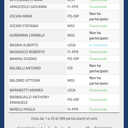
ARRUZZOLO GIOVANNI
FI-PPE
Favorevole
Non ha
ASCANI ANNA
PD-IDP
partecipato
ASCARI STEFANIA
M5S
Favorevole
Non ha
AURIEMMA CARMELA
M5S
partecipato
BAGNAI ALBERTO
LEGA
In missione
BAGNASCO ROBERTO
FI-PPE
Favorevole
BAKKALI OUIDAD
PD-IDP
Favorevole
Non ha
BALDELLI ANTONIO
FDI
partecipato
Non ha
BALDINO VITTORIA
M5S
partecipato
BARABOTTI ANDREA
LEGA
Favorevole
BARBAGALLO ANTHONY
PD-IDP
Favorevole
EMANUELE
BARELLI PAOLO
FI-PPE
Favorevole
Vista da 1 a 25 di 399 partecipanti al voto
Precedente
1
2
3
4
5
…
16
Successivo