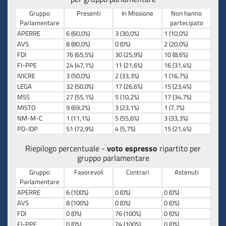
Gruppo
Presenti
In Missione
Non hanno
Parlamentare
partecipato
APERRE
6 (60,0%)
3 (30,0%)
1 (10,0%)
AVS
8 (80,0%)
0 (0%)
2 (20,0%)
FDI
76 (65,5%)
30 (25,9%)
10 (8,6%)
FI-PPE
24 (47,1%)
11 (21,6%)
16 (31,4%)
IVICRE
3 (50,0%)
2 (33,3%)
1 (16,7%)
LEGA
32 (50,0%)
17 (26,6%)
15 (23,4%)
M5S
27 (55,1%)
5 (10,2%)
17 (34,7%)
MISTO
9 (69,2%)
3 (23,1%)
1 (7,7%)
NM-M-C
1 (11,1%)
5 (55,6%)
3 (33,3%)
PD-IDP
51 (72,9%)
4 (5,7%)
15 (21,4%)
Riepilogo percentuale -
voto espresso
ripartito per
gruppo parlamentare
Gruppo
Favorevoli
Contrari
Astenuti
Parlamentare
APERRE
6 (100%)
0 (0%)
0 (0%)
AVS
8 (100%)
0 (0%)
0 (0%)
FDI
0 (0%)
76 (100%)
0 (0%)
FI-PPE
0 (0%)
24 (100%)
0 (0%)