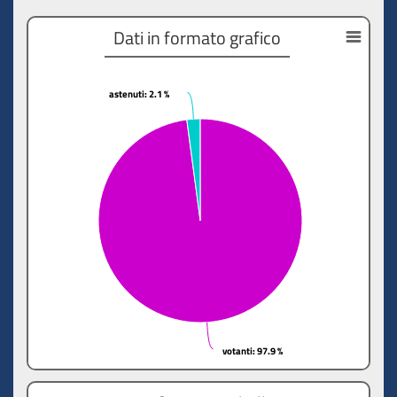
Dati in formato grafico
astenuti
astenuti
: 2.1 %
: 2.1 %
votanti
votanti
: 97.9 %
: 97.9 %