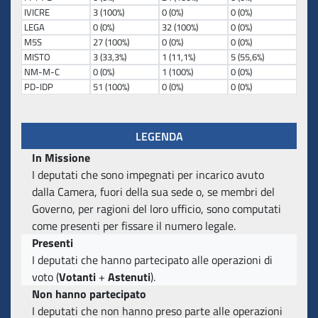
IVICRE
3 (100%)
0 (0%)
0 (0%)
LEGA
0 (0%)
32 (100%)
0 (0%)
M5S
27 (100%)
0 (0%)
0 (0%)
MISTO
3 (33,3%)
1 (11,1%)
5 (55,6%)
NM-M-C
0 (0%)
1 (100%)
0 (0%)
PD-IDP
51 (100%)
0 (0%)
0 (0%)
LEGENDA
In Missione
I deputati che sono impegnati per incarico avuto
dalla Camera, fuori della sua sede o, se membri del
Governo, per ragioni del loro ufficio, sono computati
come presenti per fissare il numero legale.
Presenti
I deputati che hanno partecipato alle operazioni di
voto (
Votanti
+
Astenuti
).
Non hanno partecipato
I deputati che non hanno preso parte alle operazioni