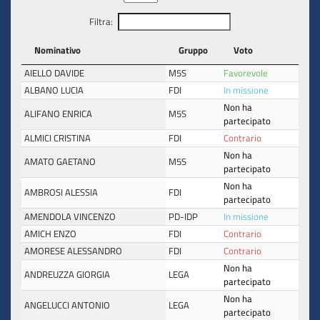
Filtra:
Nominativo
Gruppo
Voto
AIELLO DAVIDE
M5S
Favorevole
ALBANO LUCIA
FDI
In missione
Non ha
ALIFANO ENRICA
M5S
partecipato
ALMICI CRISTINA
FDI
Contrario
Non ha
AMATO GAETANO
M5S
partecipato
Non ha
AMBROSI ALESSIA
FDI
partecipato
AMENDOLA VINCENZO
PD-IDP
In missione
AMICH ENZO
FDI
Contrario
AMORESE ALESSANDRO
FDI
Contrario
Non ha
ANDREUZZA GIORGIA
LEGA
partecipato
Non ha
ANGELUCCI ANTONIO
LEGA
partecipato