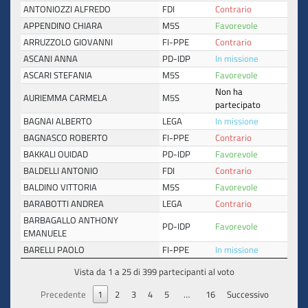
ANTONIOZZI ALFREDO
FDI
Contrario
APPENDINO CHIARA
M5S
Favorevole
ARRUZZOLO GIOVANNI
FI-PPE
Contrario
ASCANI ANNA
PD-IDP
In missione
ASCARI STEFANIA
M5S
Favorevole
Non ha
AURIEMMA CARMELA
M5S
partecipato
BAGNAI ALBERTO
LEGA
In missione
BAGNASCO ROBERTO
FI-PPE
Contrario
BAKKALI OUIDAD
PD-IDP
Favorevole
BALDELLI ANTONIO
FDI
Contrario
BALDINO VITTORIA
M5S
Favorevole
BARABOTTI ANDREA
LEGA
Contrario
BARBAGALLO ANTHONY
PD-IDP
Favorevole
EMANUELE
BARELLI PAOLO
FI-PPE
In missione
Vista da 1 a 25 di 399 partecipanti al voto
Precedente
1
2
3
4
5
…
16
Successivo