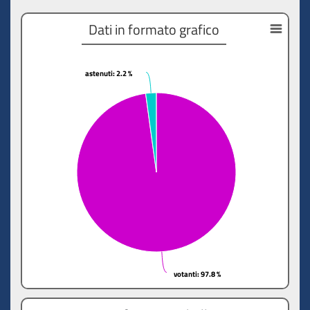
Dati in formato grafico
astenuti
astenuti
: 2.2 %
: 2.2 %
votanti
votanti
: 97.8 %
: 97.8 %