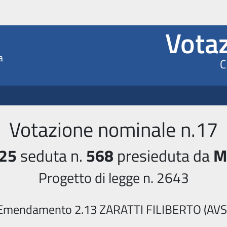
ioni elettroniche XIX Legis
Votaz
a
C
Votazione nominale n.17
25
seduta n.
568
presieduta da
M
Progetto di legge n. 2643
Emendamento 2.13 ZARATTI FILIBERTO (AVS