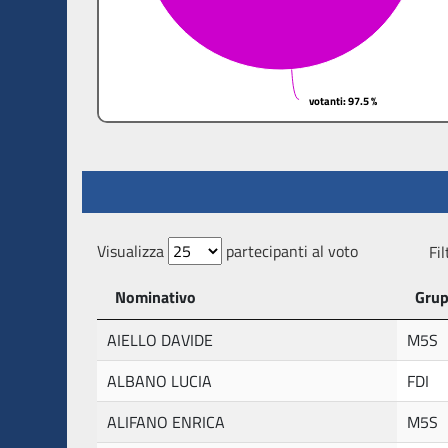
votanti
votanti
: 97.5 %
: 97.5 %
Visualizza
partecipanti al voto
Fil
Nominativo
Gru
AIELLO DAVIDE
M5S
ALBANO LUCIA
FDI
ALIFANO ENRICA
M5S