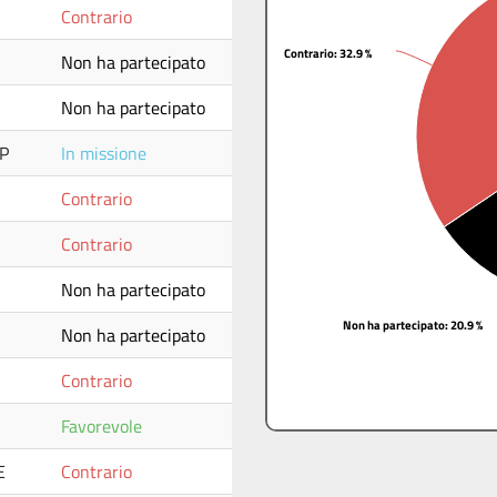
Contrario
Contrario
Contrario
: 32.9 %
: 32.9 %
Non ha partecipato
Non ha partecipato
P
In missione
Contrario
Contrario
Non ha partecipato
Non ha partecipato
Non ha partecipato
: 20.9 %
: 20.9 %
Non ha partecipato
Contrario
Favorevole
E
Contrario