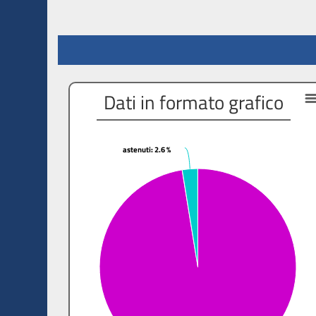
Dati in formato grafico
astenuti
astenuti
: 2.6 %
: 2.6 %