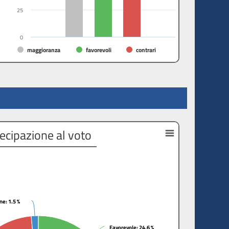
25
0
maggioranza
favorevoli
contrari
ecipazione al voto
one
one
: 1.5 %
: 1.5 %
Favorevole
Favorevole
: 24.6 %
: 24.6 %