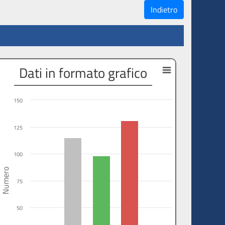
Indietro
Dati in formato grafico
150
125
100
Numero
75
50