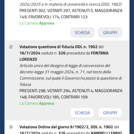
2024/2025 e in materia di università e ricerca (DDL 1902)
PRESENTI 302, VOTANTI 297, ASTENUTI 5, MAGGIORANZA
149, FAVOREVOLI 174, CONTRARI 123
La Camera
Approva
SCHEDA
GRUPPI
2)
Votazione questione di fiducia DDL n. 1902
del
16/7/2024
seduta n.
326
presieduta da
FONTANA
LORENZO
Articolo unico del disegno di legge di conversione del
decreto-legge 31 maggio 2024, n. 71, nel testo della
Commissione, sul quale il Governo ha posto la questione di
fiducia
PRESENTI 298, VOTANTI 294, ASTENUTI 4, MAGGIORANZA
148, FAVOREVOLI 185, CONTRARI 109
La Camera
Approva
SCHEDA
GRUPPI
3)
Votazione Ordine del giorno 9/1902/2, DDL n. 1902
del
16/7/2024
seduta n.
326
presieduta da
RAMPELLI FABIO