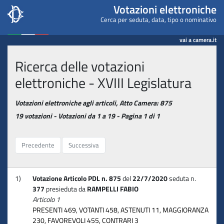
Camera dei deputati - Votaz
Votazioni elettroniche
Cerca per seduta, data, tipo o nominativo
vai a camera.it
Ricerca delle votazioni
elettroniche - XVIII Legislatura
Votazioni elettroniche agli articoli, Atto Camera: 875
19 votazioni - Votazioni da 1 a 19 - Pagina 1 di 1
Precedente
Successiva
1)
Votazione Articolo PDL n. 875
del
22/7/2020
seduta n.
377
presieduta da
RAMPELLI FABIO
Articolo 1
PRESENTI 469, VOTANTI 458, ASTENUTI 11, MAGGIORANZA
230, FAVOREVOLI 455, CONTRARI 3