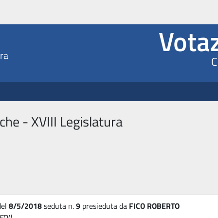
ioni elettroniche XVIII Leg
Votaz
ura
C
che - XVIII Legislatura
el
8/5/2018
seduta n.
9
presieduta da
FICO ROBERTO
DI)