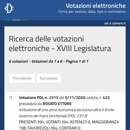
Camera dei deputati - Votaz
Votazioni elettroniche
Cerca per seduta, data, tipo o nominativo
vai a camera.it
Ricerca delle votazioni
elettroniche - XVIII Legislatura
6 votazioni - Votazioni da 1 a 6 - Pagina 1 di 1
Precedente
Successiva
1)
Votazione PDL n. 2313
del
5/11/2020
seduta n.
423
presieduta da
ROSATO ETTORE
Istituzione di una zona economica esclusiva oltre il limite
esterno del mare territoriale (PDL 2313)
PRESENTI 394, VOTANTI 394, ASTENUTI 0, MAGGIORANZA
198, FAVOREVOLI 394, CONTRARI 0