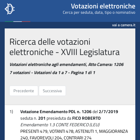
Camera dei deputati - Votaz
Votazioni elettroniche
Cerca per seduta, data, tipo o nominativo
vai a camera.it
Ricerca delle votazioni
elettroniche - XVIII Legislatura
Votazioni elettroniche agli emendamenti, Atto Camera: 1206
7 votazioni - Votazioni da 1 a 7 - Pagina 1 di 1
Precedente
Successiva
1)
Votazione Emendamento PDL n. 1206
del
2/7/2019
seduta n.
201
presieduta da
FICO ROBERTO
Emendamento 1.3 CONTE FEDERICO (LEU)
PRESENTI 479, VOTANTI 478, ASTENUTI 1, MAGGIORANZA
240, FAVOREVOLI 204, CONTRARI 274