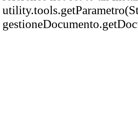
utility.tools.getParametro(
gestioneDocumento.getDo