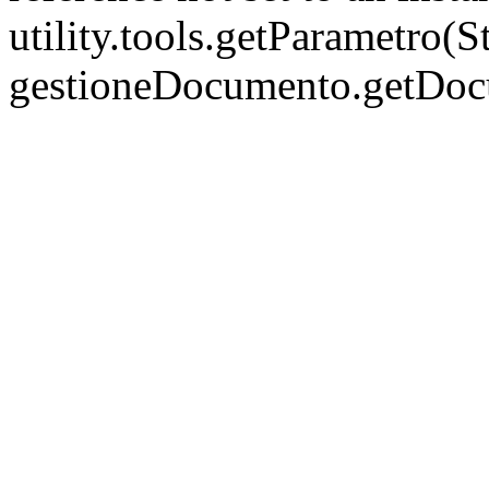
utility.tools.getParametro(
gestioneDocumento.getDo