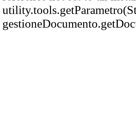
utility.tools.getParametro(
gestioneDocumento.getDo