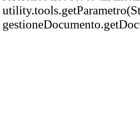
utility.tools.getParametro(
gestioneDocumento.getDo