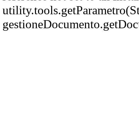
utility.tools.getParametro(
gestioneDocumento.getDo