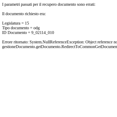
I parametri passati per il recupero documento sono errati:
Il documento richiesto era:
Legislatura = 15
Tipo documento = odg
ID Documento = 9_02114_010
Errore ritornato: System.NullReferenceException: Object reference not 
gestioneDocumento.getDocumento.RedirectToCommonGetDocumen