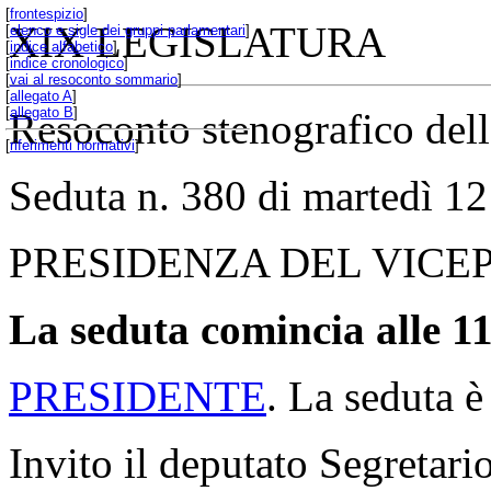
[
frontespizio
]
XIX LEGISLATURA
[
elenco e sigle dei gruppi parlamentari
]
[
indice alfabetico
]
[
indice cronologico
]
[
vai al resoconto sommario
]
[
allegato A
]
[
allegato B
]
Resoconto stenografico del
[
riferimenti normativi
]
Seduta n. 380 di martedì 
PRESIDENZA DEL VICE
La seduta comincia alle 11
PRESIDENTE
. La seduta è
Invito il deputato Segretario