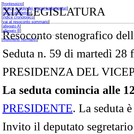
[
frontespizio
]
XIX LEGISLATURA
[
elenco e sigle dei gruppi parlamentari
]
[
indice alfabetico
]
[
indice cronologico
]
[
vai al resoconto sommario
]
[
allegato A
]
[
allegato B
]
Resoconto stenografico del
[
riferimenti normativi
]
Seduta n. 59 di martedì 28 
PRESIDENZA DEL VICE
La seduta comincia alle 12
PRESIDENTE
. La seduta è
Invito il deputato segretario