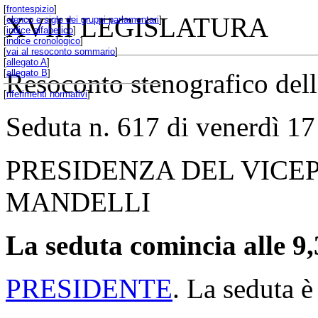
[
frontespizio
]
XVIII LEGISLATURA
[
elenco e sigle dei gruppi parlamentari
]
[
indice alfabetico
]
[
indice cronologico
]
[
vai al resoconto sommario
]
[
allegato A
]
[
allegato B
]
Resoconto stenografico del
[
riferimenti normativi
]
Seduta n. 617 di venerdì 1
PRESIDENZA DEL VICE
MANDELLI
La seduta comincia alle 9,
PRESIDENTE
. La seduta è