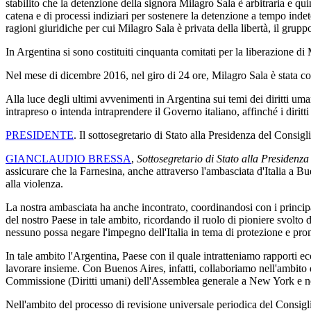
stabilito che la detenzione della signora Milagro Sala è arbitraria e qu
catena e di processi indiziari per sostenere la detenzione a tempo inde
ragioni giuridiche per cui Milagro Sala è privata della libertà, il grup
In Argentina si sono costituiti cinquanta comitati per la liberazione di 
Nel mese di dicembre 2016, nel giro di 24 ore, Milagro Sala è stata co
Alla luce degli ultimi avvenimenti in Argentina sui temi dei diritti um
intrapreso o intenda intraprendere il Governo italiano, affinché i diritti
PRESIDENTE
. Il sottosegretario di Stato alla Presidenza del Consigl
GIANCLAUDIO BRESSA
,
Sottosegretario di Stato alla Presidenza 
assicurare che la Farnesina, anche attraverso l'ambasciata d'Italia a Bu
alla violenza.
La nostra ambasciata ha anche incontrato, coordinandosi con i principa
del nostro Paese in tale ambito, ricordando il ruolo di pioniere svolto d
nessuno possa negare l'impegno dell'Italia in tema di protezione e pro
In tale ambito l'Argentina, Paese con il quale intratteniamo rapporti ec
lavorare insieme. Con Buenos Aires, infatti, collaboriamo nell'ambito d
Commissione (Diritti umani) dell'Assemblea generale a New York e nel
Nell'ambito del processo di revisione universale periodica del Consiglio 