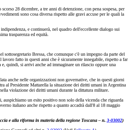
o scorso 28 dicembre, a tre anni di detenzione, con pena sospesa, per
vedimenti sono cosa diversa rispetto alle gravi accuse per le quali la
ua indipendenza, e continuerà, nel quadro dell'eccellente dialogo sui
sima trasparenza ed equità.
 del sottosegretario Bressa, che comunque c'è un impegno da parte del
 lavoro fatto in questi anni che è sicuramente innegabile, rispetto a far
iva e, quindi, si arrivi anche ad immaginare un rilascio oppure una
alata anche nelle organizzazioni non governative, che in questi giorni
a al Presidente Mattarella la situazione dei diritti umani in Argentina
la violazione dei diritti umani durante la dittatura militare.
i, auspichiamo un esito positivo non solo della vicenda che riguarda
overno italiano anche rispetto a quanto accadrà dall'8 al 18 maggio
caccia e alla riforma in materia della regione Toscana – n.
3-03002
)