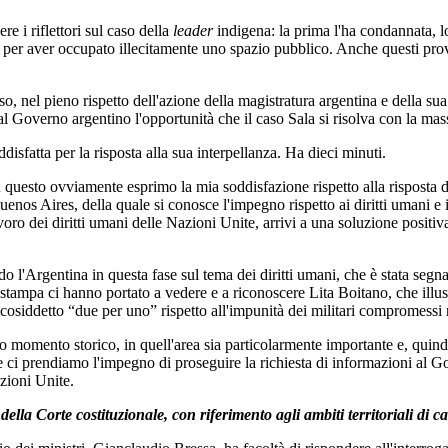
e i riflettori sul caso della
leader
indigena: la prima l'ha condannata, l
a per aver occupato illecitamente uno spazio pubblico. Anche questi prov
aso, nel pieno rispetto dell'azione della magistratura argentina e della s
l Governo argentino l'opportunità che il caso Sala si risolva con la mas
ddisfatta per la risposta alla sua interpellanza. Ha dieci minuti.
u questo ovviamente esprimo la mia soddisfazione rispetto alla risposta
enos Aires, della quale si conosce l'impegno rispetto ai diritti umani e il
lavoro dei diritti umani delle Nazioni Unite, arrivi a una soluzione posit
o l'Argentina in questa fase sul tema dei diritti umani, che è stata segn
stampa ci hanno portato a vedere e a riconoscere Lita Boitano, che illustr
osiddetto “due per uno” rispetto all'impunità dei militari compromessi nel
o momento storico, in quell'area sia particolarmente importante e, quind
e ci prendiamo l'impegno di proseguire la richiesta di informazioni al G
azioni Unite.
della Corte costituzionale, con riferimento agli ambiti territoriali di 