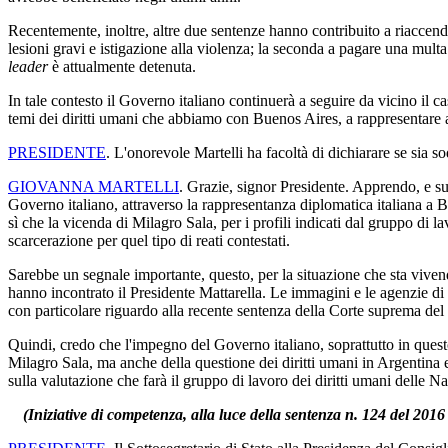
Recentemente, inoltre, altre due sentenze hanno contribuito a riaccender
lesioni gravi e istigazione alla violenza; la seconda a pagare una mult
leader
è attualmente detenuta.
In tale contesto il Governo italiano continuerà a seguire da vicino il c
temi dei diritti umani che abbiamo con Buenos Aires, a rappresentare a
PRESIDENTE
. L'onorevole Martelli ha facoltà di dichiarare se sia so
GIOVANNA MARTELLI
. Grazie, signor Presidente. Apprendo, e s
Governo italiano, attraverso la rappresentanza diplomatica italiana a Bu
sì che la vicenda di Milagro Sala, per i profili indicati dal gruppo di 
scarcerazione per quel tipo di reati contestati.
Sarebbe un segnale importante, questo, per la situazione che sta vivend
hanno incontrato il Presidente Mattarella. Le immagini e le agenzie di 
con particolare riguardo alla recente sentenza della Corte suprema del c
Quindi, credo che l'impegno del Governo italiano, soprattutto in quest
Milagro Sala, ma anche della questione dei diritti umani in Argentina 
sulla valutazione che farà il gruppo di lavoro dei diritti umani delle N
(Iniziative di competenza, alla luce della sentenza n. 124 del 2016 