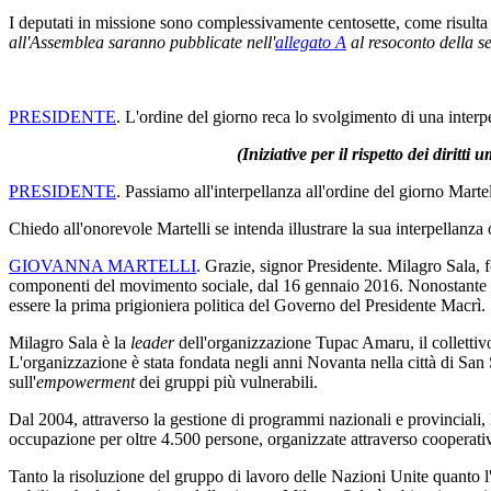
I deputati in missione sono complessivamente centosette, come risulta d
all'Assemblea saranno pubblicate nell'
allegato A
al resoconto della s
PRESIDENTE
. L'ordine del giorno reca lo svolgimento di una interp
(Iniziative per il rispetto dei dirit
PRESIDENTE
. Passiamo all'interpellanza all'ordine del giorno Martel
Chiedo all'onorevole Martelli se intenda illustrare la sua interpellanza 
GIOVANNA MARTELLI
. Grazie, signor Presidente. Milagro Sala, 
componenti del movimento sociale, dal 16 gennaio 2016. Nonostante gli
essere la prima prigioniera politica del Governo del Presidente Macrì.
Milagro Sala è la
leader
dell'organizzazione Tupac Amaru, il collettivo d
L'organizzazione è stata fondata negli anni Novanta nella città di San 
sull'
empowerment
dei gruppi più vulnerabili.
Dal 2004, attraverso la gestione di programmi nazionali e provinciali, l'
occupazione per oltre 4.500 persone, organizzate attraverso cooperativ
Tanto la risoluzione del gruppo di lavoro delle Nazioni Unite quanto l'