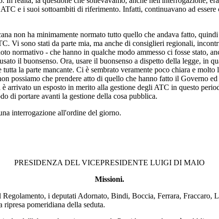
. In realtà, la questione che sollevavamo, anche nell'interrogazione, er
chi ATC e i suoi sottoambiti di riferimento. Infatti, continuavano ad esse
scana non ha minimamente normato tutto quello che andava fatto, quindi
. Vi sono stati da parte mia, ma anche di consiglieri regionali, incontri 
vuoto normativo - che hanno in qualche modo ammesso ci fosse stato, anch
 usato il buonsenso. Ora, usare il buonsenso a dispetto della legge, i
 tutta la parte mancante. Ci è sembrato veramente poco chiara e molto l
non possiamo che prendere atto di quello che hanno fatto il Governo ed il
i è arrivato un esposto in merito alla gestione degli ATC in questo period
do di portare avanti la gestione della cosa pubblica.
una interrogazione all'ordine del giorno.
PRESIDENZA DEL VICEPRESIDENTE LUIGI DI MAIO
Missioni.
el Regolamento, i deputati Adornato, Bindi, Boccia, Ferrara, Fraccaro,
a ripresa pomeridiana della seduta.