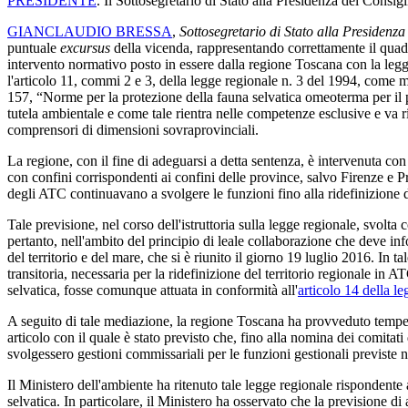
PRESIDENTE
. Il Sottosegretario di Stato alla Presidenza del Consig
GIANCLAUDIO BRESSA
,
Sottosegretario di Stato alla Presidenza 
puntuale
excursus
della vicenda, rappresentando correttamente il quadro
intervento normativo posto in essere dalla regione Toscana con la legge
l'articolo 11, commi 2 e 3, della legge regionale n. 3 del 1994, come m
157, “Norme per la protezione della fauna selvatica omeoterma per il p
tutela ambientale e come tale rientra nelle competenze esclusive e va r
comprensori di dimensioni sovraprovinciali.
La regione, con il fine di adeguarsi a detta sentenza, è intervenuta co
con confini corrispondenti ai confini delle province, salvo Firenze e P
degli ATC continuavano a svolgere le funzioni fino alla ridefinizione d
Tale previsione, nel corso dell'istruttoria sulla legge regionale, svolt
pertanto, nell'ambito del principio di leale collaborazione che deve inf
del territorio e del mare, che si è riunito il giorno 19 luglio 2016. In 
transitoria, necessaria per la ridefinizione del territorio regionale in
selvatica, fosse comunque attuata in conformità all'
articolo 14 della l
A seguito di tale mediazione, la regione Toscana ha provveduto tempes
articolo con il quale è stato previsto che, fino alla nomina dei comitat
svolgessero gestioni commissariali per le funzioni gestionali previste n
Il Ministero dell'ambiente ha ritenuto tale legge regionale rispondente 
selvatica. In particolare, il Ministero ha osservato che la previsione d