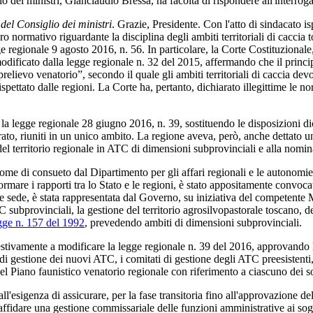
lio dei ministri, Gianclaudio Bressa, ha facoltà di rispondere all'interrog
del Consiglio dei ministri
. Grazie, Presidente. Con l'atto di sindacato is
 normativo riguardante la disciplina degli ambiti territoriali di caccia t
 regionale 9 agosto 2016, n. 56. In particolare, la Corte Costituzionale
odificato dalla legge regionale n. 32 del 2015, affermando che il princi
relievo venatorio”, secondo il quale gli ambiti territoriali di caccia de
ispettato dalle regioni. La Corte ha, pertanto, dichiarato illegittime le
n la legge regionale 28 giugno 2016, n. 39, sostituendo le disposizioni d
rato, riuniti in un unico ambito. La regione aveva, però, anche dettato un
el territorio regionale in ATC di dimensioni subprovinciali e alla nomina 
a come di consueto dal Dipartimento per gli affari regionali e le autonomie
ormare i rapporti tra lo Stato e le regioni, è stato appositamente convoca
tale sede, è stata rappresentata dal Governo, su iniziativa del competente
 ATC subprovinciali, la gestione del territorio agrosilvopastorale toscano,
egge n. 157 del 1992
, prevedendo ambiti di dimensioni subprovinciali.
tivamente a modificare la legge regionale n. 39 del 2016, approvando l
i di gestione dei nuovi ATC, i comitati di gestione degli ATC preesistenti
el Piano faunistico venatorio regionale con riferimento a ciascuno dei sott
all'esigenza di assicurare, per la fase transitoria fino all'approvazione 
i affidare una gestione commissariale delle funzioni amministrative ai sog