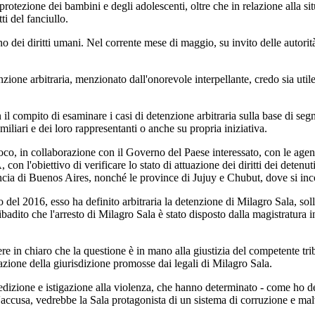
rotezione dei bambini e degli adolescenti, oltre che in relazione alla sit
i del fanciullo.
dei diritti umani. Nel corrente mese di maggio, su invito delle autorit
nzione arbitraria, menzionato dall'onorevole interpellante, credo sia uti
 il compito di esaminare i casi di detenzione arbitraria sulla base di seg
miliari e dei loro rappresentanti o anche su propria iniziativa.
 loco, in collaborazione con il Governo del Paese interessato, con le agen
l'obiettivo di verificare lo stato di attuazione dei diritti dei detenuti
incia di Buenos Aires, nonché le province di Jujuy e Chubut, dove si incon
l 2016, esso ha definito arbitraria la detenzione di Milagro Sala, soll
badito che l'arresto di Milagro Sala è stato disposto dalla magistratura 
 in chiaro che la questione è in mano alla giustizia del competente tribun
stazione della giurisdizione promosse dai legali di Milagro Sala.
izione e istigazione alla violenza, che hanno determinato - come ho detto
ell'accusa, vedrebbe la Sala protagonista di un sistema di corruzione e ma