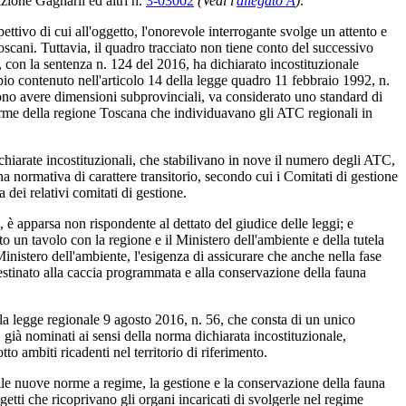
azione Gagnarli ed altri n.
3-03002
(Vedi l'
allegato A
)
.
pettivo di cui all'oggetto, l'onorevole interrogante svolge un attento e
oscani. Tuttavia, il quadro tracciato non tiene conto del successivo
, con la sentenza n. 124 del 2016, ha dichiarato incostituzionale
pio contenuto nell'articolo 14 della legge quadro 11 febbraio 1992, n.
vono avere dimensioni subprovinciali, va considerato uno standard di
 norme della regione Toscana che individuavano gli ATC regionali in
ichiarate incostituzionali, che stabilivano in nove il numero degli ATC,
a normativa di carattere transitorio, secondo cui i Comitati di gestione
dei relativi comitati di gestione.
, è apparsa non rispondente al dettato del giudice delle leggi; e
to un tavolo con la regione e il Ministero dell'ambiente e della tutela
 Ministero dell'ambiente, l'esigenza di assicurare che anche nella fase
 destinato alla caccia programmata e alla conservazione della fauna
a legge regionale 9 agosto 2016, n. 56, che consta di un unico
, già nominati ai sensi della norma dichiarata incostituzionale,
o ambiti ricadenti nel territorio di riferimento.
delle nuove norme a regime, la gestione e la conservazione della fauna
getti che ricoprivano gli organi incaricati di svolgerle nel regime