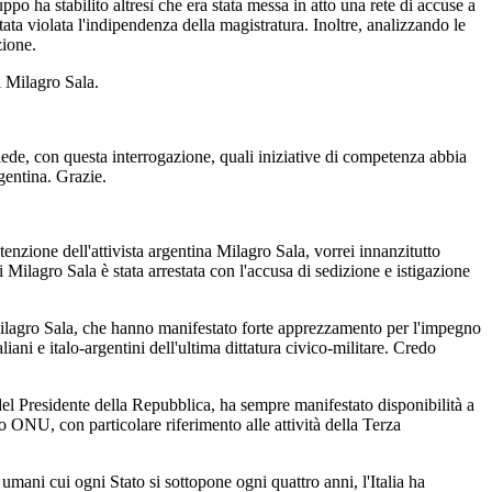
po ha stabilito altresì che era stata messa in atto una rete di accuse a
ata violata l'indipendenza della magistratura. Inoltre, analizzando le
zione.
di Milagro Sala.
iede, con questa interrogazione, quali iniziative di competenza abbia
rgentina. Grazie.
tenzione dell'attivista argentina Milagro Sala, vorrei innanzitutto
 Milagro Sala è stata arrestata con l'accusa di sedizione e istigazione
 Milagro Sala, che hanno manifestato forte apprezzamento per l'impegno
aliani e italo-argentini dell'ultima dittatura civico-militare. Credo
o del Presidente della Repubblica, ha sempre manifestato disponibilità a
o ONU, con particolare riferimento alle attività della Terza
 umani cui ogni Stato si sottopone ogni quattro anni, l'Italia ha