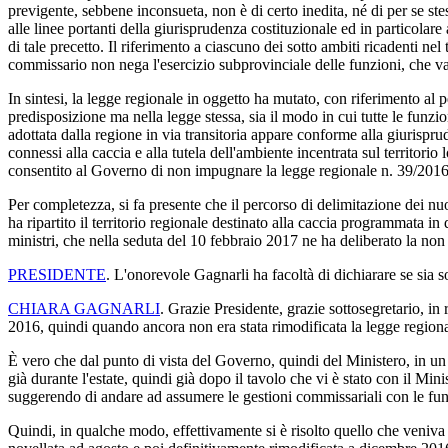
previgente, sebbene inconsueta, non è di certo inedita, né di per se st
alle linee portanti della giurisprudenza costituzionale ed in particolar
di tale precetto. Il riferimento a ciascuno dei sotto ambiti ricadenti ne
commissario non nega l'esercizio subprovinciale delle funzioni, che va
In sintesi, la legge regionale in oggetto ha mutato, con riferimento al pe
predisposizione ma nella legge stessa, sia il modo in cui tutte le funzi
adottata dalla regione in via transitoria appare conforme alla giurisprud
connessi alla caccia e alla tutela dell'ambiente incentrata sul territori
consentito al Governo di non impugnare la legge regionale n. 39/2016
Per completezza, si fa presente che il percorso di delimitazione dei n
ha ripartito il territorio regionale destinato alla caccia programmata in 
ministri, che nella seduta del 10 febbraio 2017 ne ha deliberato la no
PRESIDENTE
. L'onorevole Gagnarli ha facoltà di dichiarare se sia so
CHIARA GAGNARLI
. Grazie Presidente, grazie sottosegretario, in 
2016, quindi quando ancora non era stata rimodificata la legge regiona
È vero che dal punto di vista del Governo, quindi del Ministero, in un c
già durante l'estate, quindi già dopo il tavolo che vi è stato con il M
suggerendo di andare ad assumere le gestioni commissariali con le funzi
Quindi, in qualche modo, effettivamente si è risolto quello che veniva