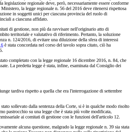
ella legislazione regionale deve, però, necessariamente essere conforme
l Ministero, la legge regionale n. 56 del 2016 deve ritenersi rispettosa
trazione in soggetti unici per ciascuna provincia del ruolo di
nciali a ciascuna affidato.
itati di gestione, non più da ravvisare nell'originario atto di
ito territoriale e valutativo di riferimento. Pertanto, la soluzione
enza n. 124/2016, di evitare una diluizione della sfera di interessi
16
è stata concordata nel corso del tavolo sopra citato, ciò ha
6.
 stato completato con la legge regionale 16 dicembre 2016, n. 84, che
essate. La predetta legge è stata, infine, esaminata dal Consiglio dei
giunge tardiva rispetto a quella che era l'interrogazione di settembre
 stato sollevato dalla sentenza della Corte, si è in qualche modo risolto
imo pastrocchio su una legge che è stata più volte modificata,
ssariale ai comitati di gestione con le funzioni dell'articolo 12.
uovamente alcuna questione, malgrado la legge regionale n. 39 sia stata