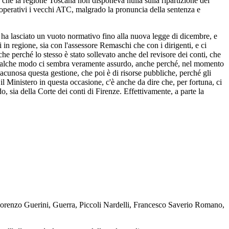
a che la regione Toscana non disponeva nulla sulla ripartizione del
re operativi i vecchi ATC, malgrado la pronuncia della sentenza e
 ha lasciato un vuoto normativo fino alla nuova legge di dicembre, e
in regione, sia con l'assessore Remaschi che con i dirigenti, e ci
e perché lo stesso è stato sollevato anche del revisore dei conti, che
n qualche modo ci sembra veramente assurdo, anche perché, nel momento
acunosa questa gestione, che poi è di risorse pubbliche, perché gli
 Ministero in questa occasione, c'è anche da dire che, per fortuna, ci
o, sia della Corte dei conti di Firenze. Effettivamente, a parte la
 Lorenzo Guerini, Guerra, Piccoli Nardelli, Francesco Saverio Romano,