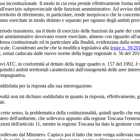
essa incostituzionale. Il modo in cui essa prende effettivamente forma n
e all'esercizio subprovinciale delle funzioni amministrative. Ad avviso de
l territorio di riferimento, in particolare, rende inequivoco che la concen
nno esercitate in modo distinto e separato per ognuno degli ambiti provi
riodo transitorio, sia il titolo di esercizio delle funzioni da parte dei com
oni amministrative dovevano essere esercitate, almeno con riguardo all'amb
enza costituzionale ed in particolare alla finalità, evidenziata dalla sent
o locale. Considerato anche che la modifica legislativa alla
legge n. 39/20
, ormai caducata dalle nuove norme della legge regionale n. 56 del 201
uovi ATC, in conformità al dettato della legge quadro n. 157 del 1992, è
quindici ambiti territoriali caratterizzati dall'omogeneità delle aree inter
n impugnativa.
ddisfatta per la risposta alla sua interrogazione.
realtà non mi dichiaro soddisfatta in quanto la risposta, effettivamente, 
le.
erto senso, la problematica della costituzionalità, quindi quello che era
inistero dell'ambiente, che sollevava appunto alla regione Toscana l'ennes
oni dell'articolo 11, mentre la regione Toscana ha dato la gestione commi
 sollevato dal Ministero. Capisco poi il fatto che non venga sollevata n