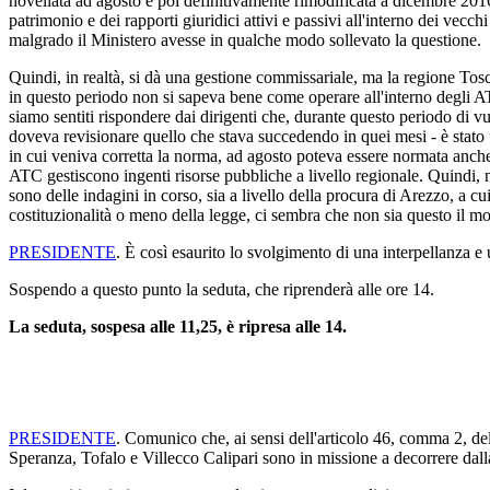
novellata ad agosto e poi definitivamente rimodificata a dicembre 2016
patrimonio e dei rapporti giuridici attivi e passivi all'interno dei vec
malgrado il Ministero avesse in qualche modo sollevato la questione.
Quindi, in realtà, si dà una gestione commissariale, ma la regione To
in questo periodo non si sapeva bene come operare all'interno degli ATC
siamo sentiti rispondere dai dirigenti che, durante questo periodo di 
doveva revisionare quello che stava succedendo in quei mesi - è stato
in cui veniva corretta la norma, ad agosto poteva essere normata anche
ATC gestiscono ingenti risorse pubbliche a livello regionale. Quindi, 
sono delle indagini in corso, sia a livello della procura di Arezzo, a cu
costituzionalità o meno della legge, ci sembra che non sia questo il mo
PRESIDENTE
. È così esaurito lo svolgimento di una interpellanza e 
Sospendo a questo punto la seduta, che riprenderà alle ore 14.
La seduta, sospesa alle 11,25, è ripresa alle 14.
PRESIDENTE
. Comunico che, ai sensi dell'articolo 46, comma 2, d
Speranza, Tofalo e Villecco Calipari sono in missione a decorrere dall