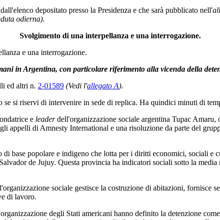
all'elenco depositato presso la Presidenza e che sarà pubblicato nell'
al
eduta odierna)
.
Svolgimento di una interpellanza e una interrogazione.
ellanza e una interrogazione.
ti umani in Argentina, con particolare riferimento alla vicenda della de
li ed altri n.
2-01589
(Vedi l'
allegato A
)
.
o se si riservi di intervenire in sede di replica. Ha quindici minuti di tem
fondatrice e
leader
dell'organizzazione sociale argentina Tupac Amaru, olt
 appelli di Amnesty International e una risoluzione da parte del gruppo 
i base popolare e indigeno che lotta per i diritti economici, sociali e cul
Salvador de Jujuy. Questa provincia ha indicatori sociali sotto la media 
organizzazione sociale gestisce la costruzione di abitazioni, fornisce ser
e di lavoro.
organizzazione degli Stati americani hanno definito la detenzione come i