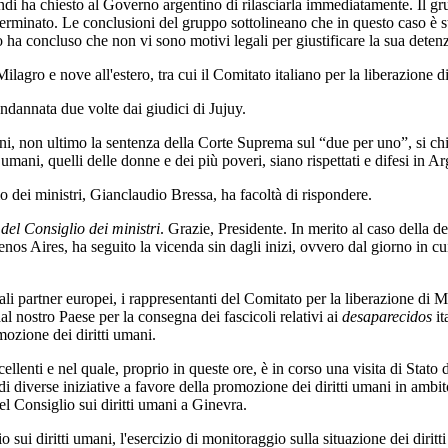
indi ha chiesto al Governo argentino di rilasciarla immediatamente. Il grup
terminato. Le conclusioni del gruppo sottolineano che in questo caso è st
po ha concluso che non vi sono motivi legali per giustificare la sua deten
Milagro e nove all'estero, tra cui il Comitato italiano per la liberazione 
ndannata due volte dai giudici di Jujuy.
ani, non ultimo la sentenza della Corte Suprema sul “due per uno”, si ch
 umani, quelli delle donne e dei più poveri, siano rispettati e difesi in A
io dei ministri, Gianclaudio Bressa, ha facoltà di rispondere.
del Consiglio dei ministri
. Grazie, Presidente. In merito al caso della de
enos Aires, ha seguito la vicenda sin dagli inizi, ovvero dal giorno in cui
li partner europei, i rappresentanti del Comitato per la liberazione di
al nostro Paese per la consegna dei fascicoli relativi ai
desaparecidos
it
mozione dei diritti umani.
cellenti e nel quale, proprio in queste ore, è in corso una visita di Stat
i diverse iniziative a favore della promozione dei diritti umani in ambit
 Consiglio sui diritti umani a Ginevra.
sui diritti umani, l'esercizio di monitoraggio sulla situazione dei diritti