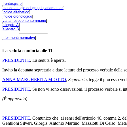
[
frontespizio
]
[
elenco e sigle dei gruppi parlamentari
]
[
indice alfabetico
]
[
indice cronologico
]
[
vai al resoconto sommario
]
[
allegato A
]
[
allegato B
]
[
riferimenti normativi
]
La seduta comincia alle 11.
PRESIDENTE
. La seduta è aperta.
Invito la deputata segretaria a dare lettura del processo verbale della 
ANNA MARGHERITA MIOTTO
,
Segretaria
, legge il processo ve
PRESIDENTE
. Se non vi sono osservazioni, il processo verbale si i
(È approvato)
.
PRESIDENTE
. Comunico che, ai sensi dell'articolo 46, comma 2, de
Gentiloni Silveri, Giorgis, Antonio Martino, Mazziotti Di Celso, Meta,