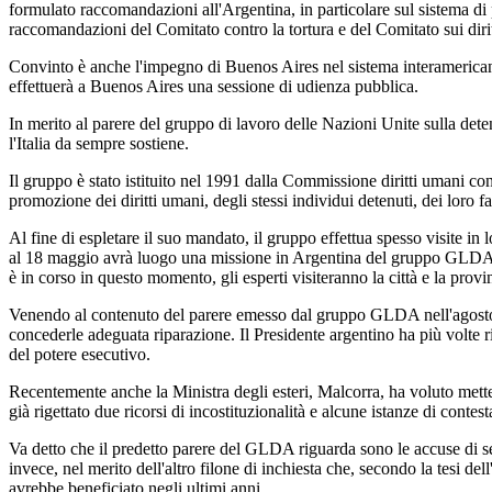
formulato raccomandazioni all'Argentina, in particolare sul sistema di p
raccomandazioni del Comitato contro la tortura e del Comitato sui diritt
Convinto è anche l'impegno di Buenos Aires nel sistema interamericano 
effettuerà a Buenos Aires una sessione di udienza pubblica.
In merito al parere del gruppo di lavoro delle Nazioni Unite sulla dete
l'Italia da sempre sostiene.
Il gruppo è stato istituito nel 1991 dalla Commissione diritti umani con
promozione dei diritti umani, degli stessi individui detenuti, dei loro fa
Al fine di espletare il suo mandato, il gruppo effettua spesso visite in
al 18 maggio avrà luogo una missione in Argentina del gruppo GLDA, con 
è in corso in questo momento, gli esperti visiteranno la città e la prov
Venendo al contenuto del parere emesso dal gruppo GLDA nell'agosto de
concederle adeguata riparazione. Il Presidente argentino ha più volte ri
del potere esecutivo.
Recentemente anche la Ministra degli esteri, Malcorra, ha voluto mettere
già rigettato due ricorsi di incostituzionalità e alcune istanze di conte
Va detto che il predetto parere del GLDA riguarda sono le accuse di sed
invece, nel merito dell'altro filone di inchiesta che, secondo la tesi d
avrebbe beneficiato negli ultimi anni.