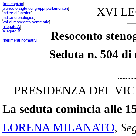
[
frontespizio
]
XVI L
[
elenco e sigle dei gruppi parlamentari
]
[
indice alfabetico
]
[
indice cronologico
]
[
vai al resoconto sommario
]
[
allegato A
]
[
allegato B
]
Resoconto stenog
[
riferimenti normativi
]
Seduta n. 504 di 
PRESIDENZA DEL VIC
La seduta comincia alle 15
LORENA MILANATO
,
Seg