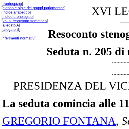
[
frontespizio
]
XVI L
[
elenco e sigle dei gruppi parlamentari
]
[
indice alfabetico
]
[
indice cronologico
]
[
vai al resoconto sommario
]
[
allegato A
]
[
allegato B
]
Resoconto stenog
[
riferimenti normativi
]
Seduta n. 205 di 
PRESIDENZA DEL VIC
La seduta comincia alle 11
GREGORIO FONTANA
,
S