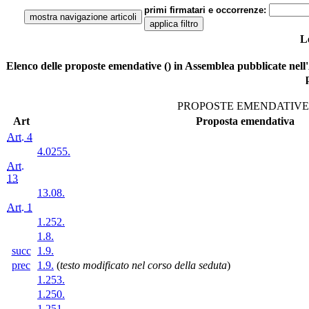
primi firmatari e occorrenze:
L
Elenco delle proposte emendative () in Assemblea pubblicate nell'A
PROPOSTE EMENDATIVE 
Art
Proposta emendativa
Art. 4
4.0255.
Art.
13
13.08.
Art. 1
1.252.
1.8.
succ
1.9.
prec
1.9.
(
testo modificato nel corso della seduta
)
1.253.
1.250.
1.251.