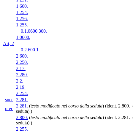
1.600.
1.254.
1.256.
1.255.
0.1.0600.300.
1.0600.
Art. 2
0.2.600.1.
2.600.
2.250.
2.17.
2.280.
2.2.
2.19.
2.254.
succ
2.281.
2.281.
(
testo modificato nel corso della seduta
)
(ident. 2.800. 
prec
seduta) )
2.800.
(
testo modificato nel corso della seduta
)
(ident. 2.281. 
seduta) )
2.255.