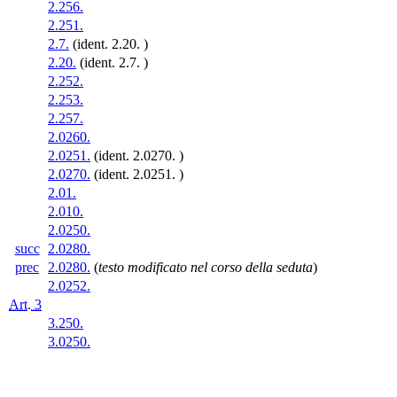
2.256.
2.251.
2.7.
(ident. 2.20. )
2.20.
(ident. 2.7. )
2.252.
2.253.
2.257.
2.0260.
2.0251.
(ident. 2.0270. )
2.0270.
(ident. 2.0251. )
2.01.
2.010.
2.0250.
succ
2.0280.
prec
2.0280.
(
testo modificato nel corso della seduta
)
2.0252.
Art. 3
3.250.
3.0250.