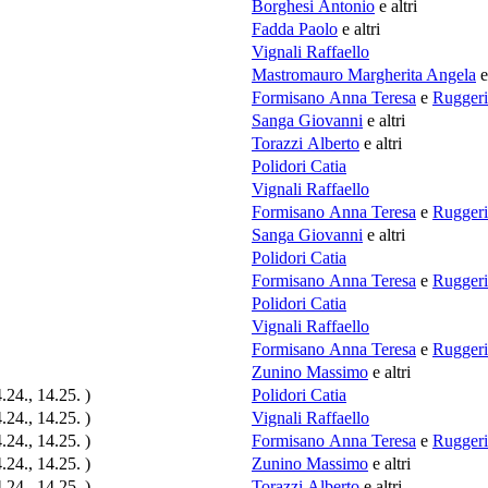
Borghesi Antonio
e altri
Fadda Paolo
e altri
Vignali Raffaello
Mastromauro Margherita Angela
e
Formisano Anna Teresa
e
Ruggeri
Sanga Giovanni
e altri
Torazzi Alberto
e altri
Polidori Catia
Vignali Raffaello
Formisano Anna Teresa
e
Ruggeri
Sanga Giovanni
e altri
Polidori Catia
Formisano Anna Teresa
e
Ruggeri
Polidori Catia
Vignali Raffaello
Formisano Anna Teresa
e
Ruggeri
Zunino Massimo
e altri
.24., 14.25. )
Polidori Catia
.24., 14.25. )
Vignali Raffaello
.24., 14.25. )
Formisano Anna Teresa
e
Ruggeri
.24., 14.25. )
Zunino Massimo
e altri
.24., 14.25. )
Torazzi Alberto
e altri