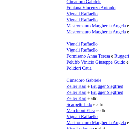
Cimadoro Gabriele
Fontana Vincenzo Antonio
Vignali Raffaello
Vignali Raffaello
Mastromauro Margherita Angela
e
Mastromauro Margherita Angela
e
Vignali Raffaello
Vignali Raffaello
Formisano Anna Teresa
e
Ruggeri
Peluffo Vinicio Giuseppe Guido
e 
Polidori Catia
Cimadoro Gabriele
Zeller Karl
e
Brugger Siegfried
Zeller Karl
e
Brugger Siegfried
Zeller Karl
e altri
Scarpetti Lido
e altri
Marchioni Elisa
e altri
Vignali Raffaello
Mastromauro Margherita Angela
e
Vico Ludovico
e altri