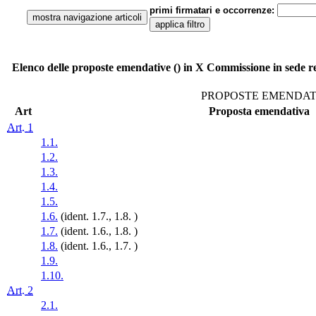
primi firmatari e occorrenze:
Elenco delle proposte emendative () in X Commissione in sede refe
PROPOSTE EMENDATI
Art
Proposta emendativa
Art. 1
1.1.
1.2.
1.3.
1.4.
1.5.
1.6.
(ident. 1.7., 1.8. )
1.7.
(ident. 1.6., 1.8. )
1.8.
(ident. 1.6., 1.7. )
1.9.
1.10.
Art. 2
2.1.