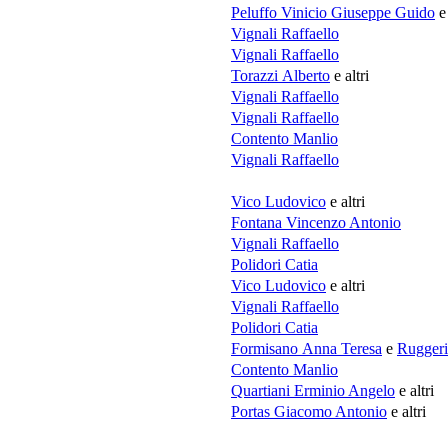
Peluffo Vinicio Giuseppe Guido
e 
Vignali Raffaello
Vignali Raffaello
Torazzi Alberto
e altri
Vignali Raffaello
Vignali Raffaello
Contento Manlio
Vignali Raffaello
Vico Ludovico
e altri
Fontana Vincenzo Antonio
Vignali Raffaello
Polidori Catia
Vico Ludovico
e altri
Vignali Raffaello
Polidori Catia
Formisano Anna Teresa
e
Ruggeri
Contento Manlio
Quartiani Erminio Angelo
e altri
Portas Giacomo Antonio
e altri