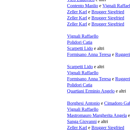
Contento Manlio
e
Vignali Raffae
Zeller Karl
e
Brugger Siegfried
Zeller Karl
e
Brugger Siegfried
Zeller Karl
e
Brugger Siegfried
Vignali Raffaello
Polidori Catia
Scarpetti Lido
e altri
Formisano Anna Teresa
e
Ruggeri
Scarpetti Lido
e altri
Vignali Raffaello
Formisano Anna Teresa
e
Ruggeri
Polidori Catia
Quartiani Erminio Angelo
e altri
Borghesi Antonio
e
Cimadoro Gab
Vignali Raffaello
Mastromauro Margherita Angela
e
Sanga Giovanni
e altri
Zeller Karl
e
Brugger Siegfried