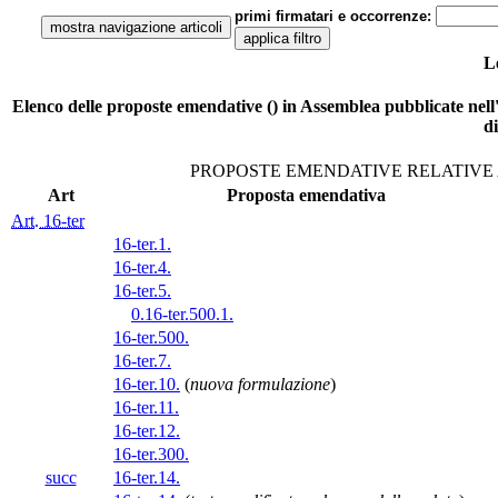
primi firmatari e occorrenze:
L
Elenco delle proposte emendative () in Assemblea pubblicate nell'A
d
PROPOSTE EMENDATIVE RELATIVE 
Art
Proposta emendativa
Art. 16-ter
16-ter.1.
16-ter.4.
16-ter.5.
0.16-ter.500.1.
16-ter.500.
16-ter.7.
16-ter.10.
(
nuova formulazione
)
16-ter.11.
16-ter.12.
16-ter.300.
succ
16-ter.14.