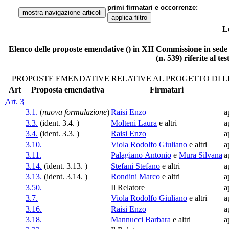
primi firmatari e occorrenze:
L
Elenco delle proposte emendative () in XII Commissione in sede 
(n. 539) riferite al t
PROPOSTE EMENDATIVE RELATIVE AL PROGETTO DI 
Art
Proposta emendativa
Firmatari
Art. 3
3.1.
(
nuova formulazione
)
Raisi Enzo
a
3.3.
(ident. 3.4. )
Molteni Laura
e altri
a
3.4.
(ident. 3.3. )
Raisi Enzo
a
3.10.
Viola Rodolfo Giuliano
e altri
a
3.11.
Palagiano Antonio
e
Mura Silvana
a
3.14.
(ident. 3.13. )
Stefani Stefano
e altri
a
3.13.
(ident. 3.14. )
Rondini Marco
e altri
a
3.50.
Il Relatore
a
3.7.
Viola Rodolfo Giuliano
e altri
a
3.16.
Raisi Enzo
a
3.18.
Mannucci Barbara
e altri
a